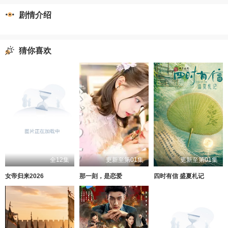
剧情介绍
猜你喜欢
全12集
更新至第01集
更新至第01集
女帝归来2026
那一刻，是恋爱
四时有信 盛夏札记