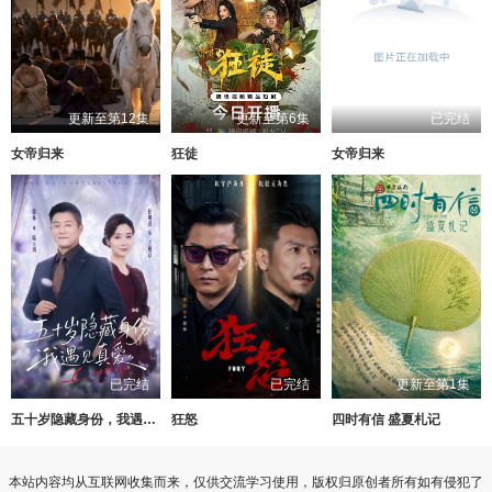
更新至第12集
更新至第6集
已完结
女帝归来
狂徒
女帝归来
已完结
已完结
更新至第1集
五十岁隐藏身份，我遇见真爱
狂怒
四时有信 盛夏札记
本站内容均从互联网收集而来，仅供交流学习使用，版权归原创者所有如有侵犯了