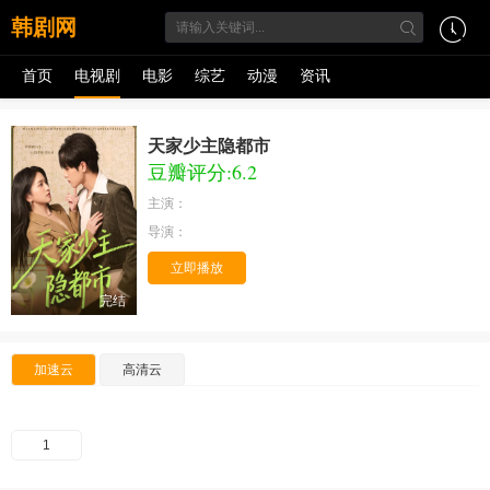
韩剧网
首页
电视剧
电影
综艺
动漫
资讯
天家少主隐都市
豆瓣评分:6.2
主演：
导演：
立即播放
完结
加速云
高清云
1