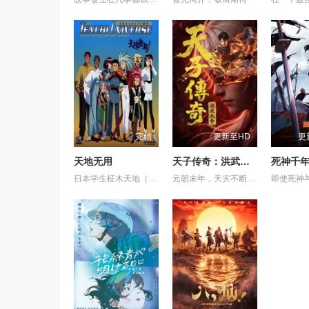
完结
更新至HD
更
天地无用
天子传奇：洪武大帝
日本学生柾木天地（菊池正美 配音）在放学的路上，看见了一个发光物体从天空飞快的降落到了他的前方，他走上前去一看，发现了一个从外星球坠毁的太空飞船，里面有宇宙海盗魉呼（折笠爱 配音）和一路追赶捉拿她的银河警察九罗密美星（水谷优子 配音）。两个外太空的女孩子，没办法回去，只好留在了天地的家里。树雷星球收到了银河警察美星发去的求救信号，树雷星的大公主阿重霞（高田由美 配音）乘飞船来到地球查看情况。天地陪阿重霞参观地球，对天地一见钟情的魉呼因吃醋和阿重霞两人大战了一场，阿重霞的飞船被毁坏了，来找姐姐的砂沙美（横山智佐 配音）的飞船也出了状况，她们还要在地球住很长时间。接下来天地和她们还会经历哪些惊险与情感纠纷呢？她们还能回到她们的星球吗？
元朝末年，天灾不断，乱世动荡，汉人饱受异族压迫，天下苍生苦盼明主。上古神器天翔五灵突然现世，江湖传言 “得五灵者，得天下”。一时间，明教、白莲教等武林势力纷纷出动，争夺至宝。大元朝廷为稳固江山，派出精锐铁骑十三翼，一面残酷镇压反元义军，一面全力追查五灵下落。就在这风雨飘摇的乱世之中，一代新天子悄然崛起，一场席卷天下、改写王朝命运的夺鼎争霸，就此拉开序幕。