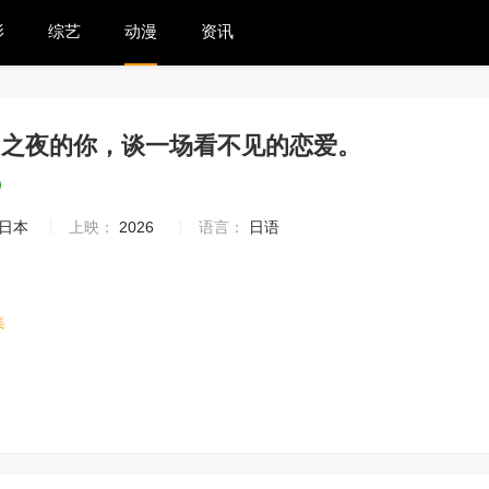
影
综艺
动漫
资讯
明之夜的你，谈一场看不见的恋爱。
9
日本
上映：
2026
语言：
日语
集