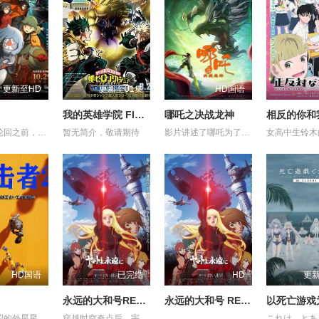
更新至HD
更新至01集
HD国语
我的英雄学院 FINAL SEASON 特别篇
哪吒之决战龙神
人死后，轮回之前，亡魂会来到一处奇异之地——“世外”。灵守日复一日引领亡魂去投胎，直至一天，灵守小鬼遇上了不愿转世的小妹，让不懂人类情感的小鬼看到了不再一样的“世外”。 在带领小妹转世的路途上，小鬼揭示了她前世的遗憾，亦触发了难以逆转的诅咒——若小妹完全被忿恨支配，不论世外、人间，将与她一同灰飞烟灭…… 为了小妹，小鬼得到天女的允许，与武功高强的黑天踏上横跨千年的征途，纵然在路上危机四伏，他仍不惜多次舍身相救，只为了小妹能忘记过去的伤痛，并原谅自己，一身轻盈，走上轮回转世之路……
暂无简介，敬请期待
影片讲述了哪吒为了救出活祭的小孩，杀死龙三太子。因而惹怒了龙神，被龙神所伤，断掉一臂。最终在太乙真人的帮助下，塑莲藕手臂，提升“离火印”实力，最终击败龙神，拯救陈塘关，战胜邪恶的故事。 (电审动字[2021]第20号)
HD国语
已完结
HD
更
永远的大和号REBEL3199第六章碧蓝迷宫
永远的大和号 REBEL3199 第六章 碧蓝迷宫
在一个虚拟的外星星球上，反击者是一个专业的商业机器人拳击运动员，他在不锈钢教练的培养下，击败了糖铁机器人，赢得了一次商业比赛
穿越时空奇点后，宇宙战舰大和号抵达了一个全新的世界。这里并非未来，而是2026年的东京。远在加米拉斯战争爆发之前。一个未受行星核弹摧残的古老地球。如果大和号在这个时代驶向加米拉斯星球，未来或许会被改变。德萨里姆试图实现的“历史篡改”——土门龙介也面临着同样的诱惑。人类被德萨里姆改造的未来，以及战争本身的历史，或许都会消失。宇宙战舰大和号——以及他们自身——也将不复存在。然而，和平将会留存。一个阻止悲剧发生的绝望愿望。在莎夏猩红双眼的注视下，大和号化作一艘漆黑的战舰。在它留下的痕迹尽头，等待着它的是什么？