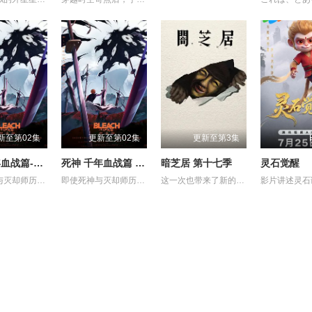
新至第02集
更新至第02集
更新至第3集
死神千年血战篇-祸进谭-
死神 千年血战篇 -祸进谭-
暗芝居 第十七季
灵石觉醒
即使死神与灭却师历经千年的血战尽头，毁灭的未来已隐约可见── 王族特务·零番队迎击企图侵入灵王宫的友哈巴赫。 然而，灭却师之王及其亲卫队击溃了零番队壮烈的卍解，最终踏入灵王大内里。 从兵主部一兵卫手中接过守护灵王重任的黑崎一护等人， 却因友哈巴赫的诡计，使一护挥剑斩向了灵王。 灵王之死──意味着三界的崩溃。 各界出现&quot;扭曲&quot;，毁灭的预兆开始笼罩世界。 护廷十三队与残存的灭却师联手，向灵王宫进发。 但灵王宫已落入&quot;看不见的帝国&quot;之手，化身为&quot;真世界城&quot;。 亲卫队在那座仿佛嘲笑着死神们、耸立于天空的城中严阵以待。 护廷十三队与亲卫队在&quot;真世界城&quot;各处展开激战。 一护理解了雨龙的真正心意，作为互相信赖的同伴，再次坚定了守护世界的决心。 已成为超越&quot;全知全能&quot;存在的友哈巴赫。 赌上三界存亡的壮烈战斗，正迈向终局。 在混沌之祸前方等待的，是绝望还是希望──
即使死神与灭却师历经千年的血战尽头，毁灭的未来已隐约可见── 王族特务·零番队迎击企图侵入灵王宫的友哈巴赫。 然而，灭却师之王及其亲卫队击溃了零番队壮烈的卍解，最终踏入灵王大内里。 从兵主部一兵卫手中接过守护灵王重任的黑崎一护等人， 却因友哈巴赫的诡计，使一护挥剑斩向了灵王。 灵王之死──意味着三界的崩溃。 各界出现"扭曲"，毁灭的预兆开始笼罩世界。 护廷十三队与残存的灭却师联手，向灵王宫进发。 但灵王宫已落入"看不见的帝国"之手，化身为"真世界城"。 亲卫队在那座仿佛嘲笑着死神们、耸立于天空的城中严阵以待。 护廷十三队与亲卫队在"真世界城"各处展开激战。 一护理解了雨龙的真正心意，作为互相信赖的同伴，再次坚定了守护世界的决心。 已成为超越"全知全能"存在的友哈巴赫。 赌上三界存亡的壮烈战斗，正迈向终局。 在混沌之祸前方等待的，是绝望还是希望──
这一次也带来了新的主题与新的恐怖演出，充满了令人脊背发凉的故事。负责演唱片尾主题曲的二人歌谣组合“风轮”也会以声优的身份参加，成为本季的一大亮点。 又出现在孩子们面前的令人毛骨悚然的纸芝居艺人大叔，这次带来的令人身心冻结的恐怖纸芝居，主题是“决”。描绘着与“决”相关的奇妙都市传说，以及遭遇了谁都没有见过的怪奇现象的人们的身姿的壮烈故事被编织了出来。