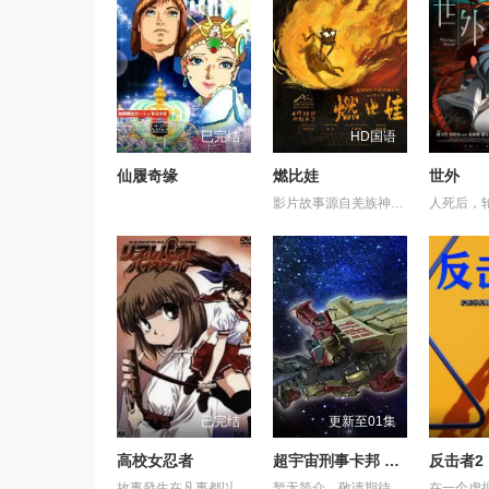
已完结
HD国语
仙履奇缘
燃比娃
世外
影片故事源自羌族神话，讲述了一只被人类抚养长大的猴子，追寻母亲阿勿巴吉（周迅 配音）的足迹，踏上神山探寻“温暖”之谜的旅程。他在“恐惧之兽”口中夺取火种，烈焰焚身，褪去毛发，涅槃成人。
已完结
更新至01集
高校女忍者
超宇宙刑事卡邦 无限 外传
反击者2
故事發生在凡事都以決鬥解決的大門高中。就讀大門高中的怪怪女生御劍涼子，是個熱愛武士道，劍術高超的時代劇迷，更是解決校內麻煩「K FIGHT」決鬥制度的冠軍！ 某天在御劍涼子面前突然出現了一個神秘巫女，涼子並因此被召喚進入異次元空間，和那裡的妖魔獸展開戰鬥！究竟現實世界與異次元空間有什麼關係？陸續登場的謎樣角色，又將為涼子帶來什麼遭遇呢？現在，戰鬥的鐘聲即將為御劍涼子響起！
暂无简介，敬请期待