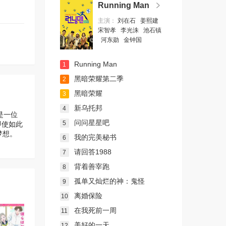
Running Man
主演：
刘在石
姜熙建
宋智孝
李光洙
池石镇
河东勋
金钟国
Running Man
1
黑暗荣耀第二季
2
黑暗荣耀
3
新乌托邦
4
是一位
问问星星吧
5
即使如此
梦想。
我的完美秘书
6
请回答1988
7
背着善宰跑
8
孤单又灿烂的神：鬼怪
9
离婚保险
10
在我死前一周
11
美好的一天
12