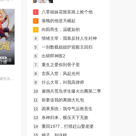
八零姐妹花致富路上捡个他
1
落魄的他逆天崛起
2
向阳而生，温暖如初
3
情绪主宰：我靠反转人生封神
4
一别数载姐姐护迎殿主回归
5
出狱即神医2
6
HD国语
重生之爱你到骨子里
7
玄医入世：风起光州
8
影片讲述灵石诞生出的石灵儿，被石矶娘娘收养。哪吒误伤石矶徒弟，太乙真人偏袒哪吒，锁住石矶。石灵儿为救母学艺，却卷入太白金星的阴谋。最终石灵儿自我觉醒，和族人同心协力打破天罗地网，拯救族人的英雄之旅。
什么大哥，叫我高律师
9
雇佣兵荒岛求生爆火出圈第二季
10
前妻送我的离婚大礼包
11
因果系统：我夺气运救苍生
12
杀神归来，横压天下无敌
13
重回1977，打猎赶山娶老婆
14
娘子，别这样
15