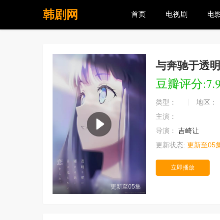
韩剧网
首页
电视剧
电
与奔驰于透
豆瓣评分:7.
类型：
地区：
主演：
导演：
吉崎让
更新状态:
更新至05
立即播放
更新至05集