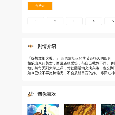
免费云
1
2
3
4
5
剧情介绍
「好想放烟火喔。」 距离放烟火的季节还很久的四月，
相貌出众的美女，而且还很爱笑，与自己截然不同。 
她仍然每天到大学上课，对社团活动充满兴趣，也交到
如今已经不再抱持偏见，不会质疑目盲的妳。 等回过
猜你喜欢