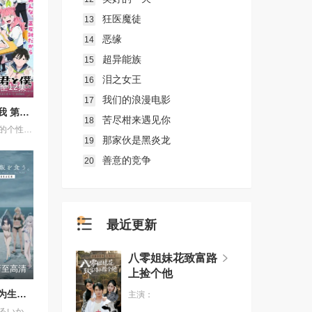
狂医魔徒
13
恶缘
14
超异能族
15
泪之女王
16
全12集
我们的浪漫电影
17
相反的你和我 第一季
苦尽柑来遇见你
18
女高中生铃木的个性开朗、交友甚广、擅长察言观色，是班上的中心人物之一，她喜欢的对象是坐在自己隔壁的男同学谷，而谷的个性与铃木恰恰相反，他内敛沉稳、有主见、待人一视同仁。铃木一直无法鼓起勇气告白，直到某日一个偶然机会，两人放学回家时走在同一条路上，并因此牵起了手。之后两人相互倾诉对彼此的好感，并开始交往，而同学们虽然感到讶异，但也都很支持两人的恋情。
那家伙是黑炎龙
19
善意的竞争
20
最近更新
八零姐妹花致富路
新至高清
上捡个他
以死亡游戏为生。44:CLOUDY BEACH
主演：
これは、とあるいかれた世界の話。 プレイヤーネーム 幽鬼 職業 殺人ゲームのプロフェッショナル。 プレイヤーの生存率が極端に減少するジンクス 三十の壁 を乗り越え、 幽鬼は歩き続ける。 死が隣り合わせのゲーム。続いて挑むは絶海の孤島。 そこに集められたのは8人のプレイヤー。幽鬼が見知った熟練者も、 中にはいた。 ゲーム クラウディビーチ 。 壁を越えた先には、壁を越えた人しかいない。 彼女は今日も、死亡遊戯で飯を食う。