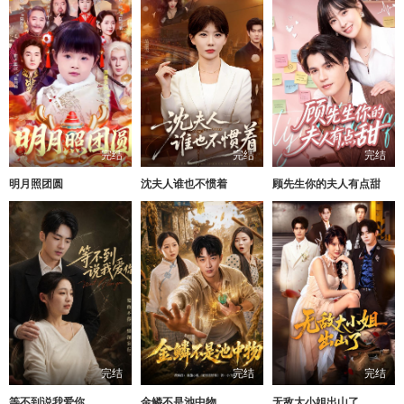
完结
完结
完结
明月照团圆
沈夫人谁也不惯着
顾先生你的夫人有点甜
完结
完结
完结
等不到说我爱你
金鳞不是池中物
无敌大小姐出山了