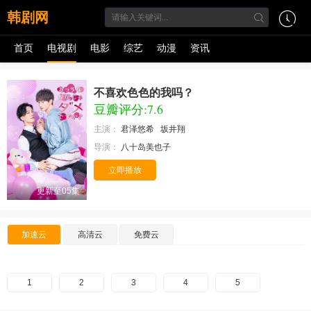
韩剧网
首页
电视剧
电影
综艺
动漫
资讯
不喜欢色色的我吗？
豆瓣评分:7.6
主演：
君泽悠希
坂井翔
导演：
八十岛美也子
立即播放
更新至05集
加速云
高清云
免费云
1
2
3
4
5