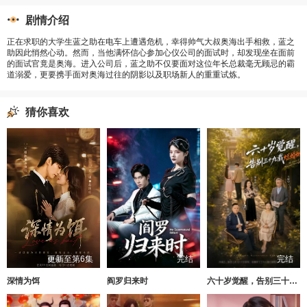
剧情介绍
正在求职的大学生蓝之助在电车上遭遇危机，幸得帅气大叔奥海出手相救，蓝之
助因此悄然心动。然而，当他满怀信心参加心仪公司的面试时，却发现坐在面前
的面试官竟是奥海。进入公司后，蓝之助不仅要面对这位年长总裁毫无顾忌的霸
道溺爱，更要携手面对奥海过往的阴影以及职场新人的重重试炼。
猜你喜欢
更新至第6集
完结
完结
深情为饵
阎罗归来时
六十岁觉醒，告别三十九载烂婚姻