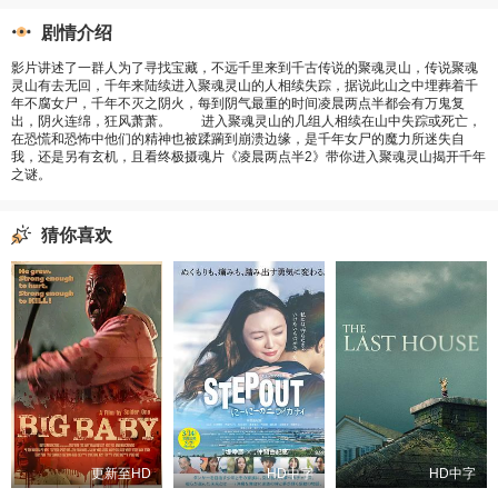
剧情介绍
影片讲述了一群人为了寻找宝藏，不远千里来到千古传说的聚魂灵山，传说聚魂
灵山有去无回，千年来陆续进入聚魂灵山的人相续失踪，据说此山之中埋葬着千
年不腐女尸，千年不灭之阴火，每到阴气最重的时间凌晨两点半都会有万鬼复
出，阴火连绵，狂风萧萧。 进入聚魂灵山的几组人相续在山中失踪或死亡，
在恐慌和恐怖中他们的精神也被蹂躏到崩溃边缘，是千年女尸的魔力所迷失自
我，还是另有玄机，且看终极摄魂片《凌晨两点半2》带你进入聚魂灵山揭开千年
之谜。
猜你喜欢
更新至HD
HD中字
HD中字