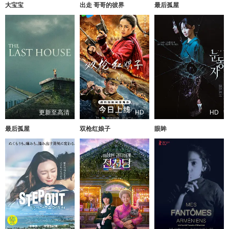
大宝宝
出走 哥哥的彼界
最后孤屋
更新至高清
HD
HD
最后孤屋
双枪红娘子
眼眸