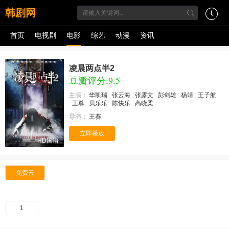
韩剧网
首页
电视剧
电影
综艺
动漫
资讯
凌晨两点半2
豆瓣评分:9.5
主演：
华凯瑞
张云海
张露文
彭剑雄
杨靖
王子航
王尊
贝乐乐
陈快乐
高晓柔
导演：
王赛
立即播放
HD国语
免费云
1