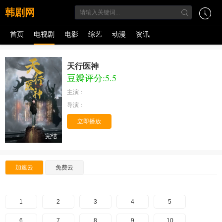
韩剧网
首页
电视剧
电影
综艺
动漫
资讯
天行医神
豆瓣评分:5.5
主演：
导演：
立即播放
完结
加速云
免费云
1
2
3
4
5
6
7
8
9
10