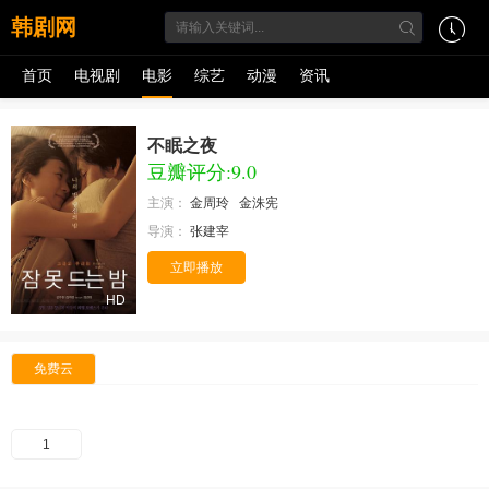
韩剧网
首页
电视剧
电影
综艺
动漫
资讯
不眠之夜
豆瓣评分:9.0
主演：
金周玲
金洙宪
导演：
张建宰
立即播放
HD
免费云
1