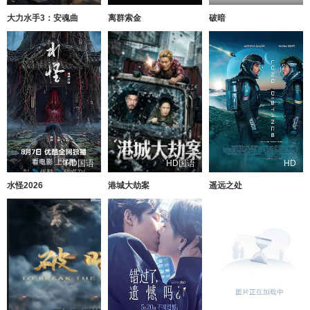
大力水手3：安魂曲
离群索金
破暗
HD国语
HD国语
HD
水怪2026
港城大劫案
遥远之处