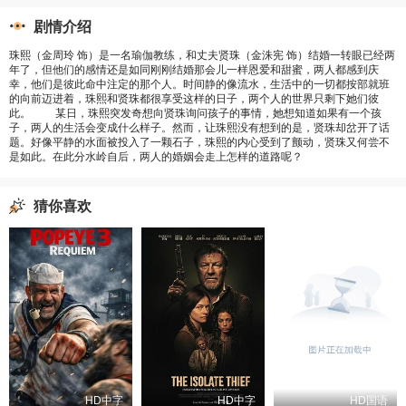
剧情介绍
珠熙（金周玲 饰）是一名瑜伽教练，和丈夫贤珠（金洙宪 饰）结婚一转眼已经两
年了，但他们的感情还是如同刚刚结婚那会儿一样恩爱和甜蜜，两人都感到庆
幸，他们是彼此命中注定的那个人。时间静的像流水，生活中的一切都按部就班
的向前迈进着，珠熙和贤珠都很享受这样的日子，两个人的世界只剩下她们彼
此。 某日，珠熙突发奇想向贤珠询问孩子的事情，她想知道如果有一个孩
子，两人的生活会变成什么样子。然而，让珠熙没有想到的是，贤珠却岔开了话
题。好像平静的水面被投入了一颗石子，珠熙的内心受到了颤动，贤珠又何尝不
是如此。在此分水岭自后，两人的婚姻会走上怎样的道路呢？
猜你喜欢
HD中字
HD中字
HD国语