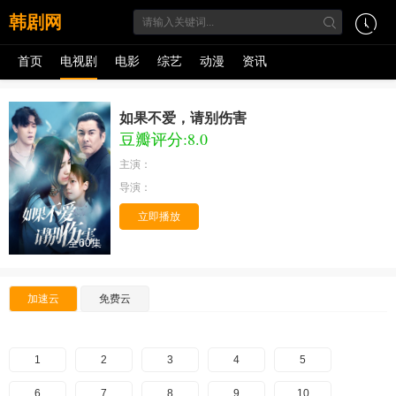
韩剧网
首页
电视剧
电影
综艺
动漫
资讯
如果不爱，请别伤害
豆瓣评分:8.0
主演：
导演：
立即播放
全60集
加速云
免费云
1
2
3
4
5
6
7
8
9
10