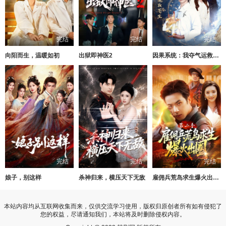
完结
完结
完结
向阳而生，温暖如初
出狱即神医2
因果系统：我夺气运救苍生
完结
完结
完结
娘子，别这样
杀神归来，横压天下无敌
雇佣兵荒岛求生爆火出圈第二季
本站内容均从互联网收集而来，仅供交流学习使用，版权归原创者所有如有侵犯了
您的权益，尽请通知我们，本站将及时删除侵权内容。