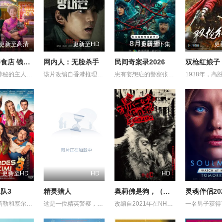
更新至高清
更新至HD
更新至下集
更
奇怪的零食店 钱天堂
网内人：无脸杀手
民间奇案录2026
双枪红娘子
该剧讲述神秘的主人洪子卖能够实现人们愿望的神秘零食，以及人们来到那里展开一段魔法般的故事。
该片改编自香港推理小说家陈浩基的知名小说《网内人》，讲述了私家侦探与委托人联手追查网络杀手的故事。
患有妄想症的警察张天盛遇上一起离奇的神像杀人事件，勘案过程中，牵引出“婴胎报仇”，“娘娘索命”等一连串妖异事件，张天盛虽被种种诡怪幻象阻碍，却坚信这是藏在迷信后的人为诡计，勇于向封建传统宣战，敢于破除流传已久的迷信糟粕，最终，在战胜妄想症的同时，成功还原真相，伸张正义。
更新至HD
HD
HD
队3
精灵猎人
奥莉佛是狗，（天哪！！）这家伙电影版
灵魂伴侣20
讲述了阿斯勒和塞尔坎在休产假期间接到紧急电话，被迫穿越时空，带着孩子们踏上迄今为止最具挑战性的任务。
这是一位精英警察，同时也是精灵猎手。在调查一系列血腥谋杀案的过程中，他面临着来自超自然界的威胁。为了维护两个世界的平衡，他必须与精灵之王展开一场激烈的战斗。
改编自2021年在NHK播出的同名剧集，只有狭间县警鉴识科警犬组的训犬员青叶一平（池松壮亮 饰）能够看到自己的警犬搭档奥莉佛（小田切让 饰）是一个沉溺于烟酒和女色的中年大叔，穿着狗狗布偶装（在其他人眼里，他是一只普通的狗）。