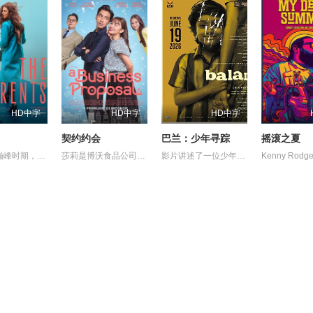
HD中字
HD中字
HD中字
契约约会
巴兰：少年寻踪
摇滚之夏
在事业的巅峰时期，34岁的阿根廷造型师丽娜在瑞士的一场颁奖典礼后，被一种突如其来的冲动驱使。回到布宜诺斯艾利斯后，她什么也没说，但她内心深处似乎发生了某种变化——这种变化是安静且无形的，它悄然地解开了她以为自己早已抛在脑后的过去。
莎莉是博沃食品公司的食品分析师，如今陷入财务困境，她答应为挚友雅斯敏牵线搭桥，为她安排相亲。原来，雅斯敏的约会对象是乌塔玛，博沃食品公司的继承人，名声赫赫。乌塔玛本人也是在祖父博沃的坚持下才答应了相亲。乌塔玛要求莎莉继续这场相亲闹剧，以克服艾扬·博沃坚持要撮合的麻烦。现在，莎莉必须设法解决家庭经济问题，隐瞒自己博沃食品公司员工的身份，并成为乌塔玛的约会对象。
影片讲述了一位少年在动荡的童年中长大，母亲又突然失踪后，他踏上了寻母之旅。这不仅是对母亲下落的追寻，更是他探寻身世真相、寻求内心释怀的过程。