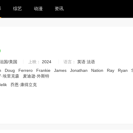
影
综艺
动漫
资讯
0
法国/美国
上映：
2024
语言：
英语 法语
h
Doug
Ferrero
Frankie
James
Jonathan
Nation
Ray
Ryan
罗·埃里克森
麦迪逊·外斯特
elik
乔恩·康得立克