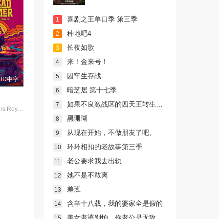
喜剧之王单口季 第三季
1
种地吧4
2
长夜如歌
3
来！金来号！
4
囚牢生存战
5
HD中字
暗芝居 第十七季
6
如果不良激战区的四天王转生成了偶像团体？
7
Kenny Rodgers Royce honors his late mother&#39;s legacy by following Dead and Company&#39;s final tour with his film crew, dog Lily Pad, and ex-hippy stepfather-documenting every wild moment along the way for his blog.
黑珊瑚
8
从现在开始，不做朋友了吧。
9
环环相扣的老故事第三季
10
老公要求我去出轨
11
她不是不敢离
12
差班
13
含辛十八载，我的婆家全是假的
14
美女老婆别怕，你老公是无敌天师
15