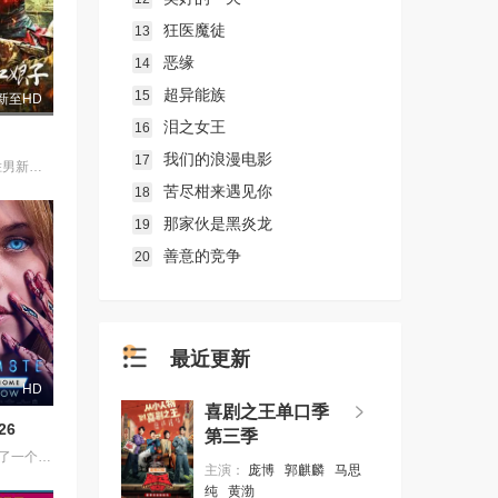
狂医魔徒
13
恶缘
14
超异能族
15
新至HD
泪之女王
16
我们的浪漫电影
17
1938年，高胜男新婚之日，丈夫被日军残害，父辈亦遭屠戮。她举枪聚义，屡袭敌寇威震四方，后得八路军指点决心投身革命。日军欲诱杀高胜男，她孤身赴战舍命换乡亲周全。千钧一发间，八路军突袭而至全歼敌寇，高胜男血染沙场，生死未卜……
苦尽柑来遇见你
18
那家伙是黑炎龙
19
善意的竞争
20
最近更新
HD
喜剧之王单口季
26
第三季
一名男子获得了一个人工智能机器人，以应对刚刚去世的妻子的去世。 为了创造一个真正有知觉的伴侣，他无意中把一个无害的爱情机器人变成了一个致命的灵魂伴侣。
主演：
庞博
郭麒麟
马思
纯
黄渤