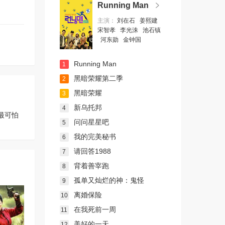
Running Man
主演：
刘在石
姜熙建
宋智孝
李光洙
池石镇
河东勋
金钟国
Running Man
1
黑暗荣耀第二季
2
黑暗荣耀
3
新乌托邦
4
最可怕
问问星星吧
5
我的完美秘书
6
请回答1988
7
背着善宰跑
8
孤单又灿烂的神：鬼怪
9
离婚保险
10
在我死前一周
11
美好的一天
12