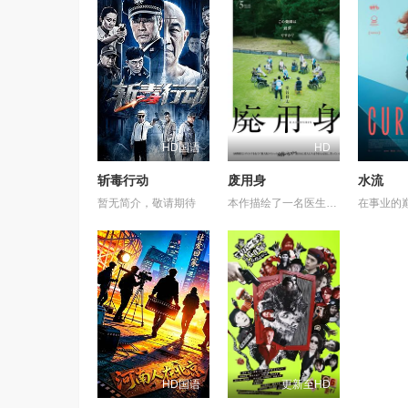
HD国语
HD
斩毒行动
废用身
水流
暂无简介，敬请期待
本作描绘了一名医生，因一种围绕“废用身”——因瘫痪等原因已无恢复可能的四肢——的治疗方法，而一步步踏入在追求理想的理性与疯狂之间摇摆的危险领域。在某座城镇的日间照护中心里，一种突破性的疗法在老年人之间悄然流传：对患者进行废用身切除后，不仅“身体和心情都变轻松了”，甚至“原本严厉的性格也变得温和”，出现了看似积极的副作用。听闻此事的编辑矢仓察觉到其可能为老年医疗带来革命性变革，遂向开发该疗法的院长漆原提出出书邀约。然而，关于该照护中心的内部举报被泄露至周刊杂志，加之患者家中发生的一起事件，事态骤然逆转，真相逐渐陷入黑暗。 本片改编自久坂部羊的同名原著小说。
HD国语
更新至HD