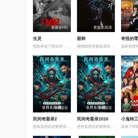
更新至HD
更新至高清
生灵
眼眸
电影讲述了阿吉布，一名在坎努尔地区达玛达姆警察局实习的副督察的故事，根据真实事件改编。
围绕因患有家族遗传病而导致视力逐渐丧失的摄影师瑞真展开。在面对跨越视力障碍、好不容易成为陶艺家却离奇身亡的双胞胎妹妹瑞音时，瑞真孤身一人踏上了挖掘死亡真相的道路，并在黑暗的边缘与隐藏的真相正面交锋。申敏儿在片中一人分饰两角。
HD国语
HD国语
民间奇案录2
民间奇案录2026
小鬼特工
患有妄想症的警察张天盛遇上一起离奇的神像杀人事件，勘案过程中，牵引出“婴胎报仇”，“娘娘索命”等一连串妖异事件，张天盛虽被种种诡怪幻象阻碍，却坚信这是藏在迷信后的人为诡计，勇于向封建传统宣战，敢于破除流传已久的迷信糟粕，最终，在战胜妄想症的同时，成功还原真相，伸张正义。
患有妄想症的警察张天盛遇上一起离奇的神像杀人事件，勘案过程中，牵引出“婴胎报仇”，“娘娘索命”等一连串妖异事件，张天盛虽被种种诡怪幻象阻碍，却坚信这是藏在迷信后的人为诡计，勇于向封建传统宣战，敢于破除流传已久的迷信糟粕，最终，在战胜妄想症的同时，成功还原真相，伸张正义。