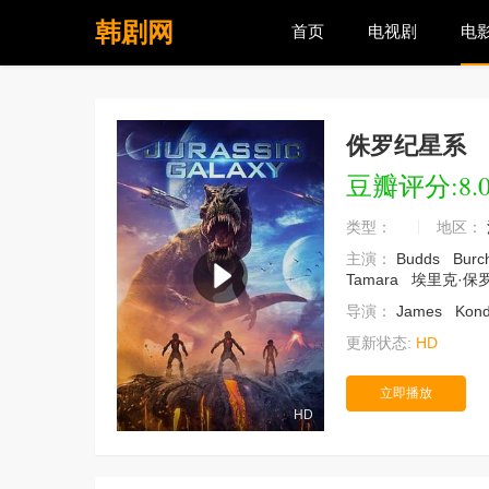
韩剧网
首页
电视剧
电
侏罗纪星系
豆瓣评分:8.
类型：
地区：
主演：
Budds
Burc
Tamara
埃里克·保
导演：
James
Kond
更新状态:
HD
立即播放
HD