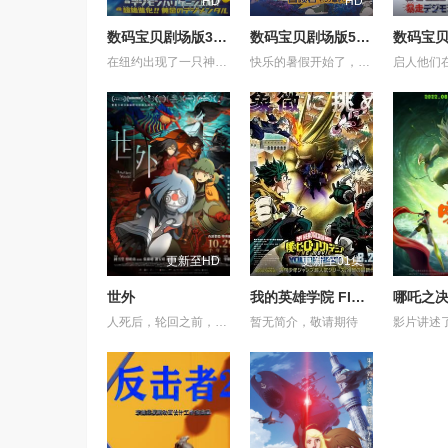
HD
HD
数码宝贝剧场版3：前篇・数码兽飓风登陆！！后篇・超绝进化！
数码宝贝剧场版5：冒险者的战斗
在纽约出现了一只神秘的数码兽，他利用自己特殊的力量将太一、阿和、阿空、光子郎、美美、阿丈带到了一个陌生的世界。同时，在纽约的八神光和高石武发现了这只数码兽，并且看到一个美国小孩与数码兽对话之后逃走的情况。巴达兽悄悄地尾随其后，得知这个小孩要去一个叫“花场”的地方寻找“夏天的回忆”。大家赶至那里。 收到小光的电子邮件的大辅他们马上坐飞机来到了美国......
快乐的暑假开始了，启人（津村真琴 配音）为了扫墓来到了风光秀丽的冲绳，在海边，他和阿海（佐伯鹏 配音）一起救下了一位名为美波（三石琴乃 配音）的少女，后者遭到了数码兽的攻击，这些数码兽的目标，似乎是美波所携带的一台笔记本电脑，在电脑里究竟隐藏了怎样的秘密？让启人感到意外的是，美波的遇险催生了数码宝贝石狮兽（津久井教生 配音）的诞生，它的使命为何？ 启人发现，在风靡全球的电子宠物V-Pet背后，隐藏着一个惊人的秘密，贪婪邪恶的曼法斯兽企图通过虚拟的数码兽摧毁人类世界，实现它建立数码世界的野心。面对强大的对手，启人和朋友们该何去何从？
更新至HD
更新至01集
世外
我的英雄学院 FINAL SEASON 特别篇
哪吒之
人死后，轮回之前，亡魂会来到一处奇异之地——“世外”。灵守日复一日引领亡魂去投胎，直至一天，灵守小鬼遇上了不愿转世的小妹，让不懂人类情感的小鬼看到了不再一样的“世外”。 在带领小妹转世的路途上，小鬼揭示了她前世的遗憾，亦触发了难以逆转的诅咒——若小妹完全被忿恨支配，不论世外、人间，将与她一同灰飞烟灭…… 为了小妹，小鬼得到天女的允许，与武功高强的黑天踏上横跨千年的征途，纵然在路上危机四伏，他仍不惜多次舍身相救，只为了小妹能忘记过去的伤痛，并原谅自己，一身轻盈，走上轮回转世之路……
暂无简介，敬请期待