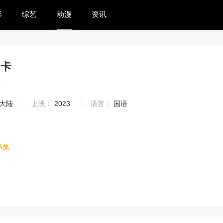
影
综艺
动漫
资讯
抽卡
3
大陆
上映：
2023
语言：
国语
6集