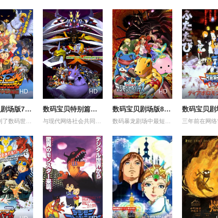
HD
HD
HD
数码宝贝剧场版7：古代数码兽复活
数码宝贝特别篇：X进化
数码宝贝剧场版8：究极力量！爆裂模式发动
拓也他们到了数码世界的一个浮起的岛，这个岛上的人型数码精灵和兽型是完全对立的，人型的数码精灵帮助了拓也、友树和纯平，而兽型的数码精灵则协助辉二和泉，拓也和辉二竟就此打起上来，后来因其它数码精灵哭了起来而停此。人型的剑道兽，与兽型的小熊兽是好朋友，他们说起洞穴里有古代的数码精灵，认为如果仍然存在的，必定可解救这个岛。两种型态再次战争，拓也进化成炎龙兽......
与现代网络社会共同产生的假想空间「数码世界」，诞生了数位生命体「数码兽」，主机「世界树」管理这个世界的全部。不过、为了建立新数码世界而要除去发展很久的这个世界的同时、「世界树」发动「Ｘ计划」要除去所有的数码兽…现在，数码世界史上最大的危机逼近了！拥有「Ｘ抗体」的多路兽及它的朋友们，应该如何应对呢？
数码暴龙剧场中最短的一个，讲述了亚古兽、加奥兽和拉拉兽在帮助一名被野人兽所追逐的人类小女孩之后，从她口中得知阿戈斯兽就是把大门大等人与亚古兽分开的罪魁祸首。最终在数码兽在女孩的指引下见到了阿戈斯兽......