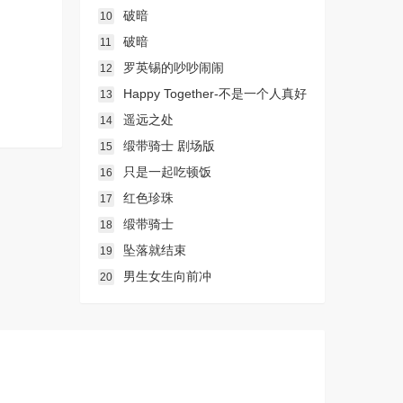
破暗
10
破暗
11
罗英锡的吵吵闹闹
12
Happy Together-不是一个人真好
13
遥远之处
14
缎带骑士 剧场版
15
只是一起吃顿饭
16
红色珍珠
17
缎带骑士
18
坠落就结束
19
男生女生向前冲
20