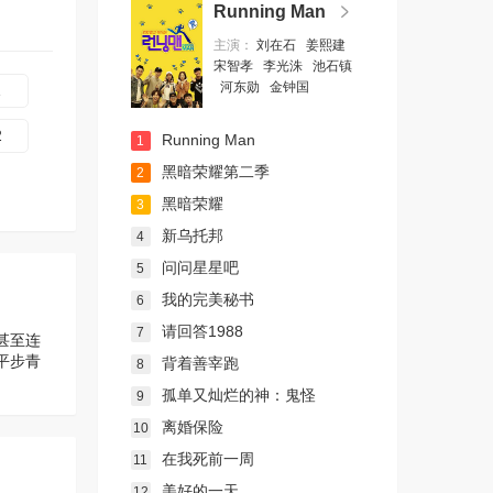
Running Man
主演：
刘在石
姜熙建
宋智孝
李光洙
池石镇
河东勋
金钟国
1
2
Running Man
1
黑暗荣耀第二季
2
黑暗荣耀
3
新乌托邦
4
问问星星吧
5
我的完美秘书
6
请回答1988
7
甚至连
平步青
背着善宰跑
8
孤单又灿烂的神：鬼怪
9
离婚保险
10
在我死前一周
11
美好的一天
12