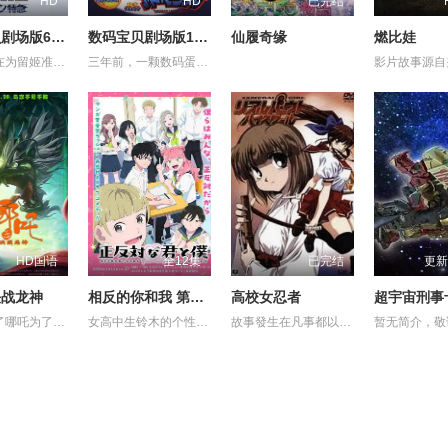
HD
HD
已完结
数码宝贝剧场版6：暴走特急
数码宝贝剧场版1：滚球兽诞生之谜
仙履奇缘
燃比娃
启人他们在为留姬准备生日宴会，令留姬很生气，在留姬训启人时，出现了一只奇怪的究极体数码暴龙——寄生兽！它附身在列车型完全体数码暴龙上，并且控制了留姬，打倒了妖狐兽和堕天地狱兽，还将列车型数码暴龙变成了究极体！被轻易打败后，放出无数自己的复制品，孩子们的生命危在旦夕......，此刻，真红莲形态再次出现……
三年前，一颗数码蛋从数码世界掉进了现实世界，滚球兽出生了……这与三年后被选召的孩子们的故事有什么联系呢？本故事情节跌荡起伏，滚球兽进化为亚古兽，为了能打败强大的对手鹦鹉兽，它进化为暴龙兽，而另有六个孩子看到了战斗过程，他们就是……
HD国语
全12集
已完结
更新
决战龙神
相反的你和我 第一季
高校女忍者
影片讲述了哪吒为了救出活祭的小孩，杀死龙三太子。因而惹怒了龙神，被龙神所伤，断掉一臂。最终在太乙真人的帮助下，塑莲藕手臂，提升“离火印”实力，最终击败龙神，拯救陈塘关，战胜邪恶的故事。 (电审动字[2021]第20号)
女高中生铃木的个性开朗、交友甚广、擅长察言观色，是班上的中心人物之一，她喜欢的对象是坐在自己隔壁的男同学谷，而谷的个性与铃木恰恰相反，他内敛沉稳、有主见、待人一视同仁。铃木一直无法鼓起勇气告白，直到某日一个偶然机会，两人放学回家时走在同一条路上，并因此牵起了手。之后两人相互倾诉对彼此的好感，并开始交往，而同学们虽然感到讶异，但也都很支持两人的恋情。
故事發生在凡事都以決鬥解決的大門高中。就讀大門高中的怪怪女生御劍涼子，是個熱愛武士道，劍術高超的時代劇迷，更是解決校內麻煩「K FIGHT」決鬥制度的冠軍！ 某天在御劍涼子面前突然出現了一個神秘巫女，涼子並因此被召喚進入異次元空間，和那裡的妖魔獸展開戰鬥！究竟現實世界與異次元空間有什麼關係？陸續登場的謎樣角色，又將為涼子帶來什麼遭遇呢？現在，戰鬥的鐘聲即將為御劍涼子響起！
暂无简介，敬