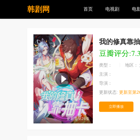
韩剧网
首页
电视剧
电
我的修真靠
豆瓣评分:7.
类型：
地区：
主演：
导演：
更新状态:
更新至第2
立即播放
更新至第26集