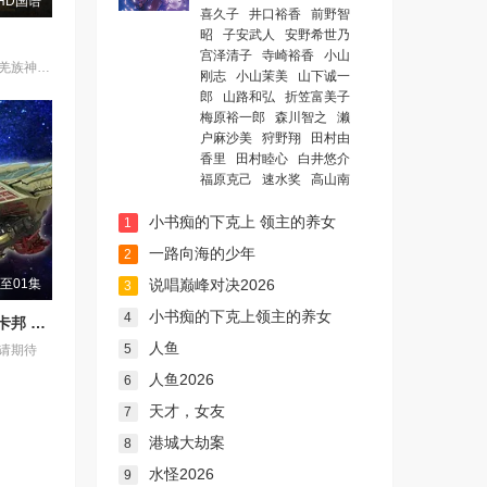
HD国语
喜久子
井口裕香
前野智
昭
子安武人
安野希世乃
宫泽清子
寺崎裕香
小山
影片故事源自羌族神话，讲述了一只被人类抚养长大的猴子，追寻母亲阿勿巴吉（周迅 配音）的足迹，踏上神山探寻“温暖”之谜的旅程。他在“恐惧之兽”口中夺取火种，烈焰焚身，褪去毛发，涅槃成人。
刚志
小山茉美
山下诚一
郎
山路和弘
折笠富美子
梅原裕一郎
森川智之
濑
户麻沙美
狩野翔
田村由
香里
田村睦心
白井悠介
福原克己
速水奖
高山南
小书痴的下克上 领主的养女
1
一路向海的少年
2
说唱巅峰对决2026
至01集
3
小书痴的下克上领主的养女
4
超宇宙刑事卡邦 无限 外传
人鱼
5
请期待
人鱼2026
6
天才，女友
7
港城大劫案
8
水怪2026
9