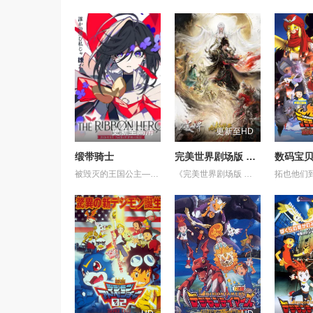
更新至高清
更新至HD
缎带骑士
完美世界剧场版 九劫焚天
被毁灭的王国公主——萨菲娅。 灾厄“内尔伽勒”夺走了她故乡希尔弗兰的一切，她在绝望的尽头，抵达了戈尔德兰。 她怀抱着过往，在人们的温柔相待中，开始觅得一丝微小的希望。 然而，仿佛是为了嘲弄这份平静的日常，灾厄“内尔伽勒”再度降临。 曾将故乡化为灰烬的绝望，如今又要夺走这片土地的光芒。 ——已经，不会再失去任何东西。也不会让任何人失去。 少女拂去悲伤的泪水，执剑而起。 这是一个系上缎带、决心反抗命运的，属于一位英雄的故事。
《完美世界剧场版 九劫焚天》是动画《完美世界》的第二部剧场版作品。故事聚焦仙古纪元终极之战。 祖祭灵柳神挺身而出，率众寻求希望。荒天帝石昊以一滴真血化作分身，逆转时空降临仙古，在生死与共中寻求根除黑暗的终极之法。 黑暗大劫降下，仙古终章，悲壮奏响！