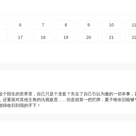
6
7
8
9
10
1
17
18
19
20
21
2
这个陌生的世界里，自己只是个龙套？失去了自己引以为傲的一切本事，
，还要面对其他主角的仇视敌意……但是就算一把烂牌，夏子唯依旧能够
都得收归到我的手下！