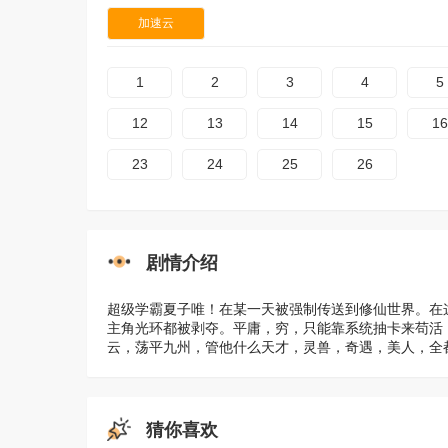
加速云
1
2
3
4
5
12
13
14
15
16
23
24
25
26
剧情介绍
超级学霸夏子唯！在某一天被强制传送到修仙世界。在
主角光环都被剥夺。平庸，穷，只能靠系统抽卡来苟活
云，荡平九州，管他什么天才，灵兽，奇遇，美人，全
猜你喜欢