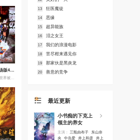
狂医魔徒
13
恶缘
14
超异能族
15
泪之女王
16
我们的浪漫电影
17
苦尽柑来遇见你
18
HD
那家伙是黑炎龙
19
数码宝贝剧场版4：超恶魔兽的反击
善意的竞争
20
三年前在网络世界被奥米加兽打败的超恶魔兽重生，并不断地产生自己的婴儿期，婴儿期的超恶魔兽通过手机、电脑等入侵现实世界，在现实世界形成数码蛋，最后超恶魔兽出现在现实世界，连最强的奥米加兽被打败。。。。
最近更新
小书痴的下克上
领主的养女
主演：
三瓶由布子
东山奈
央
中岛爱
井上和彦
井上