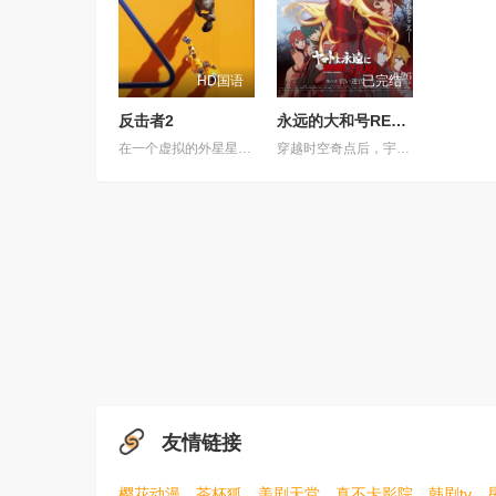
HD国语
已完结
反击者2
永远的大和号REBEL3199第六章碧蓝迷宫
在一个虚拟的外星星球上，反击者是一个专业的商业机器人拳击运动员，他在不锈钢教练的培养下，击败了糖铁机器人，赢得了一次商业比赛
穿越时空奇点后，宇宙战舰大和号抵达了一个全新的世界。这里并非未来，而是2026年的东京。远在加米拉斯战争爆发之前。一个未受行星核弹摧残的古老地球。如果大和号在这个时代驶向加米拉斯星球，未来或许会被改变。德萨里姆试图实现的“历史篡改”——土门龙介也面临着同样的诱惑。人类被德萨里姆改造的未来，以及战争本身的历史，或许都会消失。宇宙战舰大和号——以及他们自身——也将不复存在。然而，和平将会留存。一个阻止悲剧发生的绝望愿望。在莎夏猩红双眼的注视下，大和号化作一艘漆黑的战舰。在它留下的痕迹尽头，等待着它的是什么？
友情链接
樱花动漫
茶杯狐
美剧天堂
真不卡影院
韩剧tv