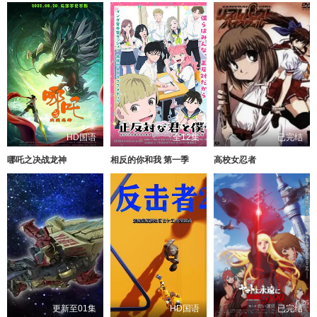
HD国语
全12集
已完结
哪吒之决战龙神
相反的你和我 第一季
高校女忍者
更新至01集
HD国语
已完结