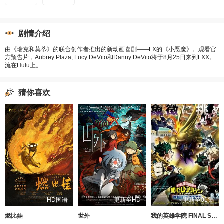
剧情介绍
由《瑞克和莫蒂》的联合创作者推出的新动画喜剧——FX的《小恶魔》。观看官
方预告片，Aubrey Plaza, Lucy DeVito和Danny DeVito将于8月25日来到FXX。
流在Hulu上。
猜你喜欢
HD国语
更新至HD
更新至01集
燃比娃
世外
我的英雄学院 FINAL SEASON 特别篇