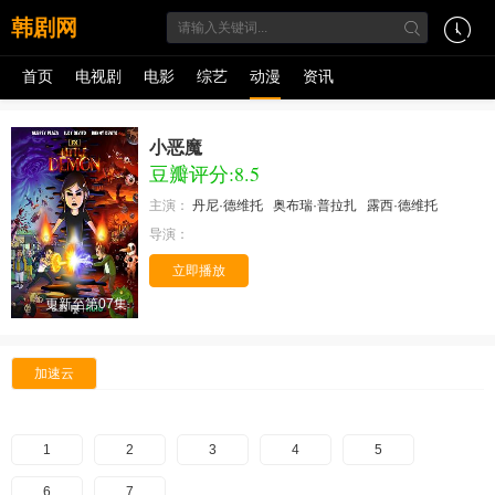
韩剧网
首页
电视剧
电影
综艺
动漫
资讯
小恶魔
豆瓣评分:8.5
主演：
丹尼·德维托
奥布瑞·普拉扎
露西·德维托
导演：
立即播放
更新至第07集
加速云
1
2
3
4
5
6
7