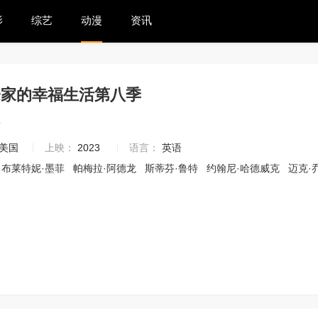
影
综艺
动漫
资讯
一家的幸福生活第八季
3
美国
上映：
2023
语言：
英语
布莱特妮·墨菲
帕梅拉·阿德龙
斯蒂芬·鲁特
约翰尼·哈德威克
迈克·