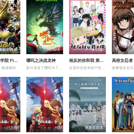
更新至01集
HD国语
全12集
我的英雄学院 FINAL SEASON 特别篇
哪吒之决战龙神
相反的你和我 第一季
高校女忍者
，敬请期待
影片讲述了哪吒为了救出活祭的小孩，杀死龙三太子。因而惹怒了龙神，被龙神所伤，断掉一臂。最终在太乙真人的帮助下，塑莲藕手臂，提升“离火印”实力，最终击败龙神，拯救陈塘关，战胜邪恶的故事。 (电审动字[2021]第20号)
女高中生铃木的个性开朗、交友甚广、擅长察言观色，是班上的中心人物之一，她喜欢的对象是坐在自己隔壁的男同学谷，而谷的个性与铃木恰恰相反，他内敛沉稳、有主见、待人一视同仁。铃木一直无法鼓起勇气告白，直到某日一个偶然机会，两人放学回家时走在同一条路上，并因此牵起了手。之后两人相互倾诉对彼此的好感，并开始交往，而同学们虽然感到讶异，但也都很支持两人的恋情。
已完结
HD
更新至高清