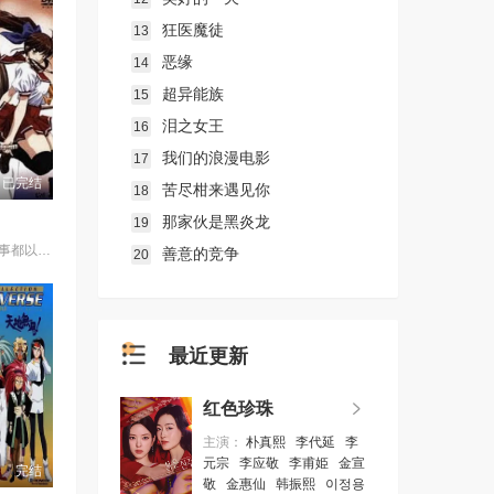
狂医魔徒
13
恶缘
14
超异能族
15
泪之女王
16
我们的浪漫电影
17
已完结
苦尽柑来遇见你
18
那家伙是黑炎龙
19
故事發生在凡事都以決鬥解決的大門高中。就讀大門高中的怪怪女生御劍涼子，是個熱愛武士道，劍術高超的時代劇迷，更是解決校內麻煩「K FIGHT」決鬥制度的冠軍！ 某天在御劍涼子面前突然出現了一個神秘巫女，涼子並因此被召喚進入異次元空間，和那裡的妖魔獸展開戰鬥！究竟現實世界與異次元空間有什麼關係？陸續登場的謎樣角色，又將為涼子帶來什麼遭遇呢？現在，戰鬥的鐘聲即將為御劍涼子響起！
善意的竞争
20
最近更新
红色珍珠
主演：
朴真熙
李代延
李
元宗
李应敬
李甫姫
金宣
完结
敬
金惠仙
韩振熙
이정용