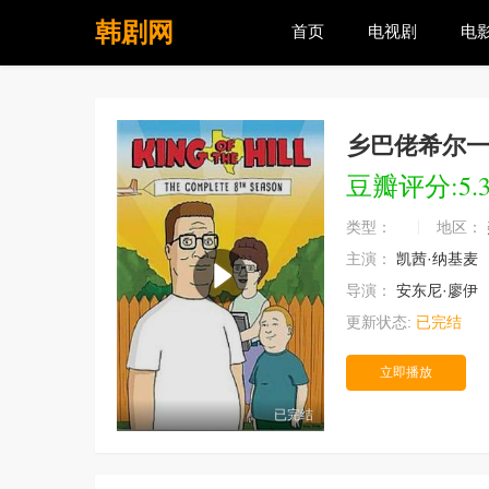
韩剧网
首页
电视剧
电
乡巴佬希尔
豆瓣评分:5.
类型：
地区：
主演：
凯茜·纳基麦
导演：
安东尼·廖伊
更新状态:
已完结
立即播放
已完结