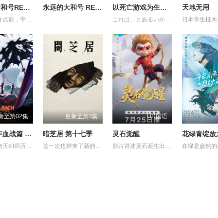
永远的大和号REBEL3199第六章碧蓝迷宫
永远的大和号 REBEL3199 第六章 碧蓝迷宫
以死亡游戏为生。44:CLOUDY BEACH
天地无用
穿越时空奇点后，宇宙战舰大和号抵达了一个全新的世界。这里并非未来，而是2026年的东京。远在加米拉斯战争爆发之前。一个未受行星核弹摧残的古老地球。如果大和号在这个时代驶向加米拉斯星球，未来或许会被改变。德萨里姆试图实现的“历史篡改”——土门龙介也面临着同样的诱惑。人类被德萨里姆改造的未来，以及战争本身的历史，或许都会消失。宇宙战舰大和号——以及他们自身——也将不复存在。然而，和平将会留存。一个阻止悲剧发生的绝望愿望。在莎夏猩红双眼的注视下，大和号化作一艘漆黑的战舰。在它留下的痕迹尽头，等待着它的是什么？
これは、とあるいかれた世界の話。 プレイヤーネーム 幽鬼 職業 殺人ゲームのプロフェッショナル。 プレイヤーの生存率が極端に減少するジンクス 三十の壁 を乗り越え、 幽鬼は歩き続ける。 死が隣り合わせのゲーム。続いて挑むは絶海の孤島。 そこに集められたのは8人のプレイヤー。幽鬼が見知った熟練者も、 中にはいた。 ゲーム クラウディビーチ 。 壁を越えた先には、壁を越えた人しかいない。 彼女は今日も、死亡遊戯で飯を食う。
新至第02集
更新至第3集
HD国语
死神 千年血战篇 -祸进谭-
暗芝居 第十七季
灵石觉醒
花绿青绽放
即使死神与灭却师历经千年的血战尽头，毁灭的未来已隐约可见── 王族特务·零番队迎击企图侵入灵王宫的友哈巴赫。 然而，灭却师之王及其亲卫队击溃了零番队壮烈的卍解，最终踏入灵王大内里。 从兵主部一兵卫手中接过守护灵王重任的黑崎一护等人， 却因友哈巴赫的诡计，使一护挥剑斩向了灵王。 灵王之死──意味着三界的崩溃。 各界出现"扭曲"，毁灭的预兆开始笼罩世界。 护廷十三队与残存的灭却师联手，向灵王宫进发。 但灵王宫已落入"看不见的帝国"之手，化身为"真世界城"。 亲卫队在那座仿佛嘲笑着死神们、耸立于天空的城中严阵以待。 护廷十三队与亲卫队在"真世界城"各处展开激战。 一护理解了雨龙的真正心意，作为互相信赖的同伴，再次坚定了守护世界的决心。 已成为超越"全知全能"存在的友哈巴赫。 赌上三界存亡的壮烈战斗，正迈向终局。 在混沌之祸前方等待的，是绝望还是希望──
这一次也带来了新的主题与新的恐怖演出，充满了令人脊背发凉的故事。负责演唱片尾主题曲的二人歌谣组合“风轮”也会以声优的身份参加，成为本季的一大亮点。 又出现在孩子们面前的令人毛骨悚然的纸芝居艺人大叔，这次带来的令人身心冻结的恐怖纸芝居，主题是“决”。描绘着与“决”相关的奇妙都市传说，以及遭遇了谁都没有见过的怪奇现象的人们的身姿的壮烈故事被编织了出来。
影片讲述灵石诞生出的石灵儿，被石矶娘娘收养。哪吒误伤石矶徒弟，太乙真人偏袒哪吒，锁住石矶。石灵儿为救母学艺，却卷入太白金星的阴谋。最终石灵儿自我觉醒，和族人同心协力打破天罗地网，拯救族人的英雄之旅。