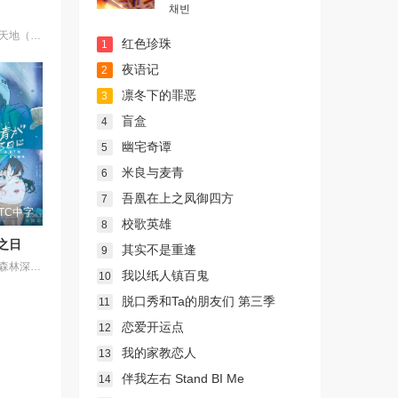
채빈
日本学生柾木天地（菊池正美 配音）在放学的路上，看见了一个发光物体从天空飞快的降落到了他的前方，他走上前去一看，发现了一个从外星球坠毁的太空飞船，里面有宇宙海盗魉呼（折笠爱 配音）和一路追赶捉拿她的银河警察九罗密美星（水谷优子 配音）。两个外太空的女孩子，没办法回去，只好留在了天地的家里。树雷星球收到了银河警察美星发去的求救信号，树雷星的大公主阿重霞（高田由美 配音）乘飞船来到地球查看情况。天地陪阿重霞参观地球，对天地一见钟情的魉呼因吃醋和阿重霞两人大战了一场，阿重霞的飞船被毁坏了，来找姐姐的砂沙美（横山智佐 配音）的飞船也出了状况，她们还要在地球住很长时间。接下来天地和她们还会经历哪些惊险与情感纠纷呢？她们还能回到她们的星球吗？
红色珍珠
1
夜语记
2
凛冬下的罪恶
3
盲盒
4
幽宅奇谭
5
米良与麦青
6
吾凰在上之凤御四方
7
TC中字
校歌英雄
8
之日
其实不是重逢
9
在绿意盎然的森林深处，有一家名为“带刀烟火店”的烟花工厂，因小镇重新开发，该工厂被迫面临拆迁，带刀敬太郎已经在这里坚持了四年，代替失踪的父亲，专注于制作被称为“幻之烟花”的＜守破离＞，希望将其完成。另一边，住在东京的青梅竹马薰，因过去发生的一起事件离开了家乡，然而在拆迁最后期限的前一天，薰拜访了带刀家，两人再次相遇，并制定了一项令人震惊的计划以揭开失落烟花的秘密，而这一切的关键，竟是那美丽的蓝色颜料“花绿青”。
我以纸人镇百鬼
10
脱口秀和Ta的朋友们 第三季
11
恋爱开运点
12
我的家教恋人
13
伴我左右 Stand BI Me
14