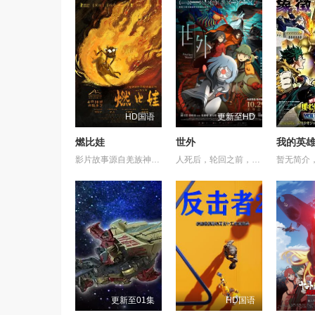
HD国语
更新至HD
燃比娃
世外
影片故事源自羌族神话，讲述了一只被人类抚养长大的猴子，追寻母亲阿勿巴吉（周迅 配音）的足迹，踏上神山探寻“温暖”之谜的旅程。他在“恐惧之兽”口中夺取火种，烈焰焚身，褪去毛发，涅槃成人。
人死后，轮回之前，亡魂会来到一处奇异之地——“世外”。灵守日复一日引领亡魂去投胎，直至一天，灵守小鬼遇上了不愿转世的小妹，让不懂人类情感的小鬼看到了不再一样的“世外”。 在带领小妹转世的路途上，小鬼揭示了她前世的遗憾，亦触发了难以逆转的诅咒——若小妹完全被忿恨支配，不论世外、人间，将与她一同灰飞烟灭…… 为了小妹，小鬼得到天女的允许，与武功高强的黑天踏上横跨千年的征途，纵然在路上危机四伏，他仍不惜多次舍身相救，只为了小妹能忘记过去的伤痛，并原谅自己，一身轻盈，走上轮回转世之路……
暂无简介
更新至01集
HD国语