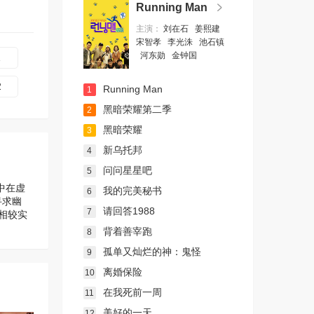
Running Man
主演：
刘在石
姜熙建
宋智孝
李光洙
池石镇
河东勋
金钟国
1
2
Running Man
1
黑暗荣耀第二季
2
黑暗荣耀
3
新乌托邦
4
问问星星吧
5
集中在虚
我的完美秘书
6
寻求幽
请回答1988
7
点相较实
背着善宰跑
8
孤单又灿烂的神：鬼怪
9
离婚保险
10
在我死前一周
11
美好的一天
12