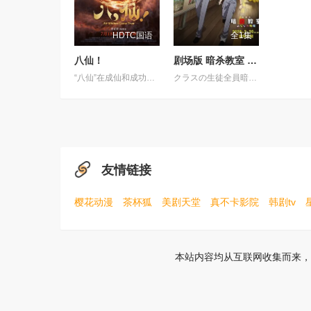
HDTC国语
全1集
八仙！
剧场版 暗杀教室 大家的时间
“八仙”在成仙和成功之间选择了“成团”，在搞钱和搞事业之间选择了“搞事情”？！吕洞宾、钟离权带队，集结何仙姑、铁拐李、韩湘子、曹国舅、蓝采和与张果老，八个身份各异的凡人因不同机缘稀里糊涂凑在了蓬莱仙境，有人临时起意有人开团秒跟，开起道观过足了“神仙”瘾！面对蓬莱百姓主打一个“有求必应”，草台班子的外壳下却暗藏着“瞒天过海”的胆识。怎料一个惊天阴谋正悄咪咪朝他们砸过来，这场啼笑皆非的奇幻之旅，最终会走向何处呢？ 影片以家喻户晓的传统民间故事“八仙过海”为灵感进行创作。
クラスの生徒全員暗殺者！ ターゲットは担任の先生⁉ 暗殺学園青春エンターテインメントが劇場アニメで帰ってくる‼ 原作連載完結＆TVアニメ放送終了から10年 皆さん立派な大人になりましたね みなさん、そ。
友情链接
樱花动漫
茶杯狐
美剧天堂
真不卡影院
韩剧tv
本站内容均从互联网收集而来，