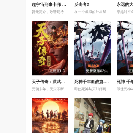
超宇宙刑事卡邦 无限 外传
反击者2
暂无简介，敬请期待
在一个虚拟的外星星球上，反击者是一个专业的商业机器人拳击运动员，他在不锈钢教练的培养下，击败了糖铁机器人，赢得了一次商业比赛
更新至HD
更新至第02集
更
天子传奇：洪武大帝
死神千年血战篇-祸进谭-
元朝末年，天灾不断，乱世动荡，汉人饱受异族压迫，天下苍生苦盼明主。上古神器天翔五灵突然现世，江湖传言 “得五灵者，得天下”。一时间，明教、白莲教等武林势力纷纷出动，争夺至宝。大元朝廷为稳固江山，派出精锐铁骑十三翼，一面残酷镇压反元义军，一面全力追查五灵下落。就在这风雨飘摇的乱世之中，一代新天子悄然崛起，一场席卷天下、改写王朝命运的夺鼎争霸，就此拉开序幕。
即使死神与灭却师历经千年的血战尽头，毁灭的未来已隐约可见── 王族特务·零番队迎击企图侵入灵王宫的友哈巴赫。 然而，灭却师之王及其亲卫队击溃了零番队壮烈的卍解，最终踏入灵王大内里。 从兵主部一兵卫手中接过守护灵王重任的黑崎一护等人， 却因友哈巴赫的诡计，使一护挥剑斩向了灵王。 灵王之死──意味着三界的崩溃。 各界出现&quot;扭曲&quot;，毁灭的预兆开始笼罩世界。 护廷十三队与残存的灭却师联手，向灵王宫进发。 但灵王宫已落入&quot;看不见的帝国&quot;之手，化身为&quot;真世界城&quot;。 亲卫队在那座仿佛嘲笑着死神们、耸立于天空的城中严阵以待。 护廷十三队与亲卫队在&quot;真世界城&quot;各处展开激战。 一护理解了雨龙的真正心意，作为互相信赖的同伴，再次坚定了守护世界的决心。 已成为超越&quot;全知全能&quot;存在的友哈巴赫。 赌上三界存亡的壮烈战斗，正迈向终局。 在混沌之祸前方等待的，是绝望还是希望──