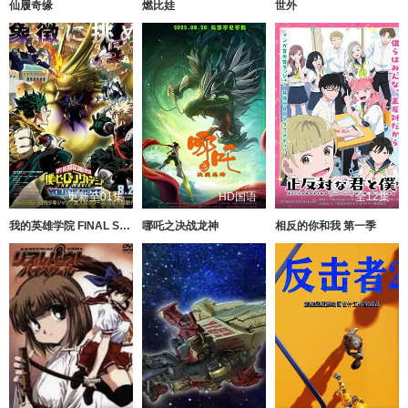
仙履奇缘
燃比娃
世外
更新至01集
HD国语
全12集
我的英雄学院 FINAL SEASON 特别篇
哪吒之决战龙神
相反的你和我 第一季