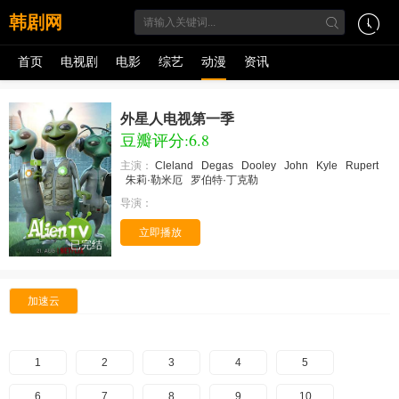
韩剧网
首页
电视剧
电影
综艺
动漫
资讯
外星人电视第一季
豆瓣评分:6.8
主演：
Cleland
Degas
Dooley
John
Kyle
Rupert
朱莉·勒米厄
罗伯特·丁克勒
导演：
立即播放
已完结
加速云
1
2
3
4
5
6
7
8
9
10