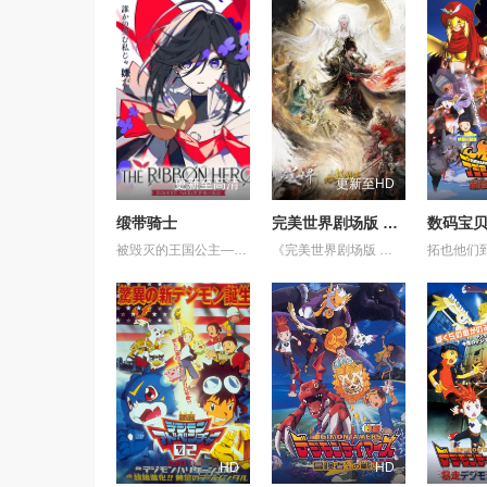
更新至高清
更新至HD
缎带骑士
完美世界剧场版 九劫焚天
被毁灭的王国公主——萨菲娅。 灾厄“内尔伽勒”夺走了她故乡希尔弗兰的一切，她在绝望的尽头，抵达了戈尔德兰。 她怀抱着过往，在人们的温柔相待中，开始觅得一丝微小的希望。 然而，仿佛是为了嘲弄这份平静的日常，灾厄“内尔伽勒”再度降临。 曾将故乡化为灰烬的绝望，如今又要夺走这片土地的光芒。 ——已经，不会再失去任何东西。也不会让任何人失去。 少女拂去悲伤的泪水，执剑而起。 这是一个系上缎带、决心反抗命运的，属于一位英雄的故事。
《完美世界剧场版 九劫焚天》是动画《完美世界》的第二部剧场版作品。故事聚焦仙古纪元终极之战。 祖祭灵柳神挺身而出，率众寻求希望。荒天帝石昊以一滴真血化作分身，逆转时空降临仙古，在生死与共中寻求根除黑暗的终极之法。 黑暗大劫降下，仙古终章，悲壮奏响！
HD
HD