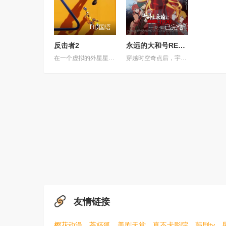
HD国语
已完结
反击者2
永远的大和号REBEL3199第六章碧蓝迷宫
在一个虚拟的外星星球上，反击者是一个专业的商业机器人拳击运动员，他在不锈钢教练的培养下，击败了糖铁机器人，赢得了一次商业比赛
穿越时空奇点后，宇宙战舰大和号抵达了一个全新的世界。这里并非未来，而是2026年的东京。远在加米拉斯战争爆发之前。一个未受行星核弹摧残的古老地球。如果大和号在这个时代驶向加米拉斯星球，未来或许会被改变。德萨里姆试图实现的“历史篡改”——土门龙介也面临着同样的诱惑。人类被德萨里姆改造的未来，以及战争本身的历史，或许都会消失。宇宙战舰大和号——以及他们自身——也将不复存在。然而，和平将会留存。一个阻止悲剧发生的绝望愿望。在莎夏猩红双眼的注视下，大和号化作一艘漆黑的战舰。在它留下的痕迹尽头，等待着它的是什么？
友情链接
樱花动漫
茶杯狐
美剧天堂
真不卡影院
韩剧tv