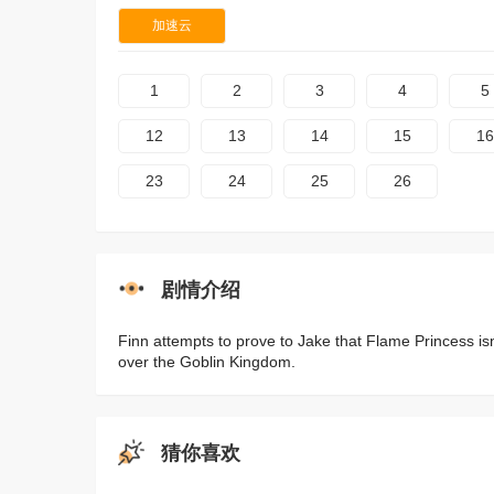
加速云
1
2
3
4
5
12
13
14
15
16
23
24
25
26
剧情介绍
Finn attempts to prove to Jake that Flame Princess isn'
over the Goblin Kingdom.
猜你喜欢