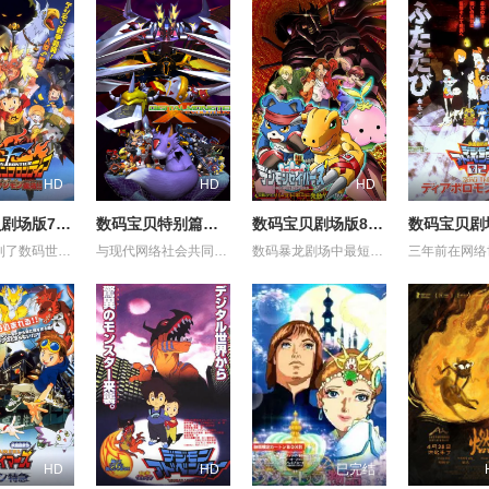
HD
HD
HD
数码宝贝剧场版7：古代数码兽复活
数码宝贝特别篇：X进化
数码宝贝剧场版8：究极力量！爆裂模式发动
拓也他们到了数码世界的一个浮起的岛，这个岛上的人型数码精灵和兽型是完全对立的，人型的数码精灵帮助了拓也、友树和纯平，而兽型的数码精灵则协助辉二和泉，拓也和辉二竟就此打起上来，后来因其它数码精灵哭了起来而停此。人型的剑道兽，与兽型的小熊兽是好朋友，他们说起洞穴里有古代的数码精灵，认为如果仍然存在的，必定可解救这个岛。两种型态再次战争，拓也进化成炎龙兽......
与现代网络社会共同产生的假想空间「数码世界」，诞生了数位生命体「数码兽」，主机「世界树」管理这个世界的全部。不过、为了建立新数码世界而要除去发展很久的这个世界的同时、「世界树」发动「Ｘ计划」要除去所有的数码兽…现在，数码世界史上最大的危机逼近了！拥有「Ｘ抗体」的多路兽及它的朋友们，应该如何应对呢？
数码暴龙剧场中最短的一个，讲述了亚古兽、加奥兽和拉拉兽在帮助一名被野人兽所追逐的人类小女孩之后，从她口中得知阿戈斯兽就是把大门大等人与亚古兽分开的罪魁祸首。最终在数码兽在女孩的指引下见到了阿戈斯兽......
HD
HD
已完结