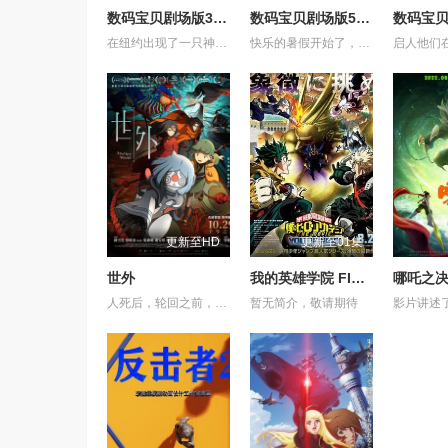
数码宝贝剧场版3：前篇・数码兽飓风登陆！！后篇・超绝进化！
数码宝贝剧场版5：冒险者的战斗
在纽约出现了一只神秘的数码兽，他利用自己特殊的力量将太一、阿和、阿空、光子郎、美美、阿丈带到了一个陌生的世界。同时，在纽约的八神光和高石武发现了这只数码兽，并且看到一个美国小孩与数码兽对话之后逃走的情况。巴达兽悄悄地尾随其后，得知这个小孩要去一个叫“花场”的地方寻找“夏天的回忆”。大家赶至那里。 收到小光的电子邮件的大辅他们马上坐飞机来到了美国......
快乐的暑假开始了，启人（津村真琴 配音）为了扫墓来到了风光秀丽的冲绳，在海边，他和阿海（佐伯鹏 配音）一起救下了一位名为美波（三石琴乃 配音）的少女，后者遭到了数码兽的攻击，这些数码兽的目标，似乎是美波所携带的一台笔记本电脑，在电脑里究竟隐藏了怎样的秘密？让启人感到意外的是，美波的遇险催生了数码宝贝石狮兽（津久井教生 配音）的诞生，它的使命为何？ 启人发现，在风靡全球的电子宠物V-Pet背后，隐藏着一个惊人的秘密，贪婪邪恶的曼法斯兽企图通过虚拟的数码兽摧毁人类世界，实现它建立数码世界的野心。面对强大的对手，启人和朋友们该何去何从？
更新至HD
更新至01集
世外
我的英雄学院 FINAL SEASON 特别篇
哪吒之
人死后，轮回之前，亡魂会来到一处奇异之地——“世外”。灵守日复一日引领亡魂去投胎，直至一天，灵守小鬼遇上了不愿转世的小妹，让不懂人类情感的小鬼看到了不再一样的“世外”。 在带领小妹转世的路途上，小鬼揭示了她前世的遗憾，亦触发了难以逆转的诅咒——若小妹完全被忿恨支配，不论世外、人间，将与她一同灰飞烟灭…… 为了小妹，小鬼得到天女的允许，与武功高强的黑天踏上横跨千年的征途，纵然在路上危机四伏，他仍不惜多次舍身相救，只为了小妹能忘记过去的伤痛，并原谅自己，一身轻盈，走上轮回转世之路……
暂无简介，敬请期待