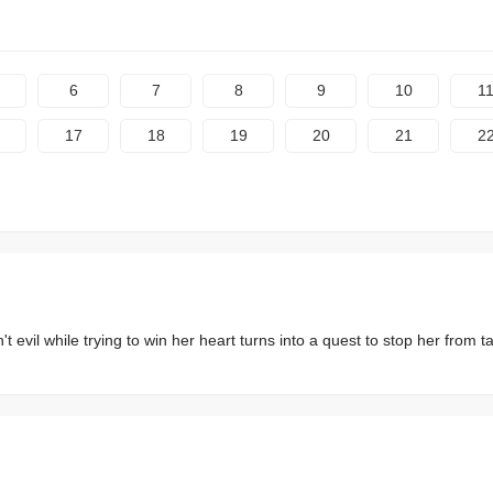
6
7
8
9
10
1
17
18
19
20
21
2
t evil while trying to win her heart turns into a quest to stop her from t