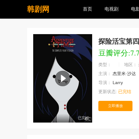
韩剧网
首页
电视剧
电
探险活宝第
豆瓣评分:7.
类型：
地区：
主演：
杰里米·沙达
导演：
Larry
更新状态:
已完结
立即播放
已完结