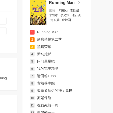
Running Man
主演：
刘在石
姜熙建
宋智孝
李光洙
池石镇
河东勋
金钟国
1
2
Running Man
1
黑暗荣耀第二季
2
黑暗荣耀
3
新乌托邦
4
问问星星吧
5
我的完美秘书
6
请回答1988
7
aking
背着善宰跑
8
孤单又灿烂的神：鬼怪
9
离婚保险
10
在我死前一周
11
美好的一天
12