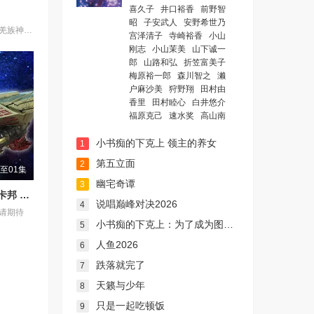
喜久子
井口裕香
前野智
昭
子安武人
安野希世乃
影片故事源自羌族神话，讲述了一只被人类抚养长大的猴子，追寻母亲阿勿巴吉（周迅 配音）的足迹，踏上神山探寻“温暖”之谜的旅程。他在“恐惧之兽”口中夺取火种，烈焰焚身，褪去毛发，涅槃成人。
宫泽清子
寺崎裕香
小山
刚志
小山茉美
山下诚一
郎
山路和弘
折笠富美子
梅原裕一郎
森川智之
濑
户麻沙美
狩野翔
田村由
香里
田村睦心
白井悠介
福原克己
速水奖
高山南
小书痴的下克上 领主的养女
1
第五立面
2
至01集
幽宅奇谭
3
超宇宙刑事卡邦 无限 外传
说唱巅峰对决2026
4
请期待
小书痴的下克上：为了成为图书管理员不择手段！第四季
5
人鱼2026
6
跌落就完了
7
天籁与少年
8
只是一起吃顿饭
9