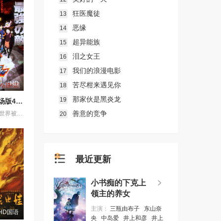
狂医魔徒
13
恶缘
14
超异能族
15
泪之女王
16
我们的浪漫电影
17
HD
苦尽柑来遇见你
18
那家伙是黑炎龙
19
数码宝贝剧场版4：超恶魔兽的反击
善意的竞争
三年前在网络世界被奥米加兽打败的超恶魔兽重生，并不断地产生自己的婴儿期，婴儿期的超恶魔兽通过手机、电脑等入侵现实世界，在现实世界形成数码蛋，最后超恶魔兽出现在现实世界，连最强的奥米加兽被打败。。。。
20
最近更新
小书痴的下克上
领主的养女
主演：
三瓶由布子
东山奈
HD国语
央
中岛爱
井上和彦
井上