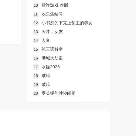
欺诈游戏 泰版
10
欢乐集结号
11
小书痴的下克上领主的养女
12
天才，女友
13
人鱼
14
第三调解室
15
港城大劫案
16
水怪2026
17
破暗
18
破暗
19
罗英锡的吵吵闹闹
20