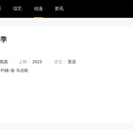
影
综艺
动漫
资讯
四季
7
美国
上映：
2023
语言：
英语
约翰·迪·马吉欧