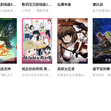
数码宝贝剧场版6：暴走特急
数码宝贝剧场版1：滚球兽诞生之谜
仙履奇缘
燃比娃
启人他们在为留姬准备生日宴会，令留姬很生气，在留姬训启人时，出现了一只奇怪的究极体数码暴龙——寄生兽！它附身在列车型完全体数码暴龙上，并且控制了留姬，打倒了妖狐兽和堕天地狱兽，还将列车型数码暴龙变成了究极体！被轻易打败后，放出无数自己的复制品，孩子们的生命危在旦夕......，此刻，真红莲形态再次出现……
三年前，一颗数码蛋从数码世界掉进了现实世界，滚球兽出生了……这与三年后被选召的孩子们的故事有什么联系呢？本故事情节跌荡起伏，滚球兽进化为亚古兽，为了能打败强大的对手鹦鹉兽，它进化为暴龙兽，而另有六个孩子看到了战斗过程，他们就是……
HD国语
全12集
已完结
更新
决战龙神
相反的你和我 第一季
高校女忍者
影片讲述了哪吒为了救出活祭的小孩，杀死龙三太子。因而惹怒了龙神，被龙神所伤，断掉一臂。最终在太乙真人的帮助下，塑莲藕手臂，提升“离火印”实力，最终击败龙神，拯救陈塘关，战胜邪恶的故事。 (电审动字[2021]第20号)
女高中生铃木的个性开朗、交友甚广、擅长察言观色，是班上的中心人物之一，她喜欢的对象是坐在自己隔壁的男同学谷，而谷的个性与铃木恰恰相反，他内敛沉稳、有主见、待人一视同仁。铃木一直无法鼓起勇气告白，直到某日一个偶然机会，两人放学回家时走在同一条路上，并因此牵起了手。之后两人相互倾诉对彼此的好感，并开始交往，而同学们虽然感到讶异，但也都很支持两人的恋情。
故事發生在凡事都以決鬥解決的大門高中。就讀大門高中的怪怪女生御劍涼子，是個熱愛武士道，劍術高超的時代劇迷，更是解決校內麻煩「K FIGHT」決鬥制度的冠軍！ 某天在御劍涼子面前突然出現了一個神秘巫女，涼子並因此被召喚進入異次元空間，和那裡的妖魔獸展開戰鬥！究竟現實世界與異次元空間有什麼關係？陸續登場的謎樣角色，又將為涼子帶來什麼遭遇呢？現在，戰鬥的鐘聲即將為御劍涼子響起！
暂无简介，敬