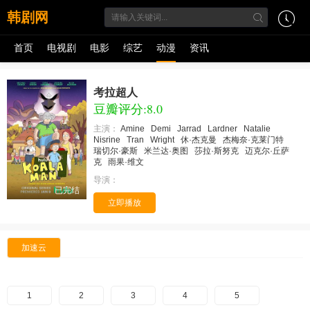
韩剧网
首页
电视剧
电影
综艺
动漫
资讯
考拉超人
豆瓣评分:8.0
主演：
Amine
Demi
Jarrad
Lardner
Natalie
Nisrine
Tran
Wright
休·杰克曼
杰梅奈·克莱门特
瑞切尔·豪斯
米兰达·奥图
莎拉·斯努克
迈克尔·丘萨
克
雨果·维文
导演：
已完结
立即播放
加速云
1
2
3
4
5