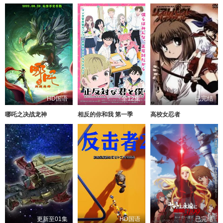
HD国语
全12集
已完结
哪吒之决战龙神
相反的你和我 第一季
高校女忍者
更新至01集
HD国语
已完结