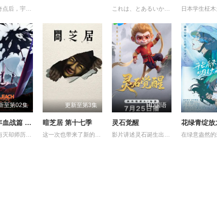
穿越时空奇点后，宇宙战舰大和号抵达了一个全新的世界。这里并非未来，而是2026年的东京。远在加米拉斯战争爆发之前。一个未受行星核弹摧残的古老地球。如果大和号在这个时代驶向加米拉斯星球，未来或许会被改变。德萨里姆试图实现的“历史篡改”——土门龙介也面临着同样的诱惑。人类被德萨里姆改造的未来，以及战争本身的历史，或许都会消失。宇宙战舰大和号——以及他们自身——也将不复存在。然而，和平将会留存。一个阻止悲剧发生的绝望愿望。在莎夏猩红双眼的注视下，大和号化作一艘漆黑的战舰。在它留下的痕迹尽头，等待着它的是什么？
これは、とあるいかれた世界の話。 プレイヤーネーム 幽鬼 職業 殺人ゲームのプロフェッショナル。 プレイヤーの生存率が極端に減少するジンクス 三十の壁 を乗り越え、 幽鬼は歩き続ける。 死が隣り合わせのゲーム。続いて挑むは絶海の孤島。 そこに集められたのは8人のプレイヤー。幽鬼が見知った熟練者も、 中にはいた。 ゲーム クラウディビーチ 。 壁を越えた先には、壁を越えた人しかいない。 彼女は今日も、死亡遊戯で飯を食う。
新至第02集
更新至第3集
HD国语
死神 千年血战篇 -祸进谭-
暗芝居 第十七季
灵石觉醒
花绿青绽放
即使死神与灭却师历经千年的血战尽头，毁灭的未来已隐约可见── 王族特务·零番队迎击企图侵入灵王宫的友哈巴赫。 然而，灭却师之王及其亲卫队击溃了零番队壮烈的卍解，最终踏入灵王大内里。 从兵主部一兵卫手中接过守护灵王重任的黑崎一护等人， 却因友哈巴赫的诡计，使一护挥剑斩向了灵王。 灵王之死──意味着三界的崩溃。 各界出现"扭曲"，毁灭的预兆开始笼罩世界。 护廷十三队与残存的灭却师联手，向灵王宫进发。 但灵王宫已落入"看不见的帝国"之手，化身为"真世界城"。 亲卫队在那座仿佛嘲笑着死神们、耸立于天空的城中严阵以待。 护廷十三队与亲卫队在"真世界城"各处展开激战。 一护理解了雨龙的真正心意，作为互相信赖的同伴，再次坚定了守护世界的决心。 已成为超越"全知全能"存在的友哈巴赫。 赌上三界存亡的壮烈战斗，正迈向终局。 在混沌之祸前方等待的，是绝望还是希望──
这一次也带来了新的主题与新的恐怖演出，充满了令人脊背发凉的故事。负责演唱片尾主题曲的二人歌谣组合“风轮”也会以声优的身份参加，成为本季的一大亮点。 又出现在孩子们面前的令人毛骨悚然的纸芝居艺人大叔，这次带来的令人身心冻结的恐怖纸芝居，主题是“决”。描绘着与“决”相关的奇妙都市传说，以及遭遇了谁都没有见过的怪奇现象的人们的身姿的壮烈故事被编织了出来。
影片讲述灵石诞生出的石灵儿，被石矶娘娘收养。哪吒误伤石矶徒弟，太乙真人偏袒哪吒，锁住石矶。石灵儿为救母学艺，却卷入太白金星的阴谋。最终石灵儿自我觉醒，和族人同心协力打破天罗地网，拯救族人的英雄之旅。