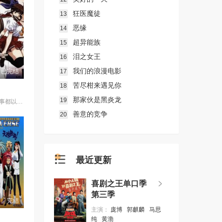
狂医魔徒
13
恶缘
14
超异能族
15
泪之女王
16
我们的浪漫电影
17
已完结
苦尽柑来遇见你
18
那家伙是黑炎龙
19
故事發生在凡事都以決鬥解決的大門高中。就讀大門高中的怪怪女生御劍涼子，是個熱愛武士道，劍術高超的時代劇迷，更是解決校內麻煩「K FIGHT」決鬥制度的冠軍！ 某天在御劍涼子面前突然出現了一個神秘巫女，涼子並因此被召喚進入異次元空間，和那裡的妖魔獸展開戰鬥！究竟現實世界與異次元空間有什麼關係？陸續登場的謎樣角色，又將為涼子帶來什麼遭遇呢？現在，戰鬥的鐘聲即將為御劍涼子響起！
善意的竞争
20
最近更新
喜剧之王单口季
第三季
完结
主演：
庞博
郭麒麟
马思
纯
黄渤