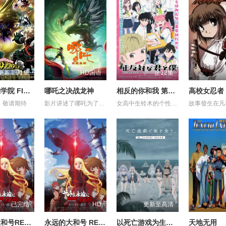
更新至01集
HD国语
全12集
我的英雄学院 FINAL SEASON 特别篇
哪吒之决战龙神
相反的你和我 第一季
高校女忍者
，敬请期待
影片讲述了哪吒为了救出活祭的小孩，杀死龙三太子。因而惹怒了龙神，被龙神所伤，断掉一臂。最终在太乙真人的帮助下，塑莲藕手臂，提升“离火印”实力，最终击败龙神，拯救陈塘关，战胜邪恶的故事。 (电审动字[2021]第20号)
女高中生铃木的个性开朗、交友甚广、擅长察言观色，是班上的中心人物之一，她喜欢的对象是坐在自己隔壁的男同学谷，而谷的个性与铃木恰恰相反，他内敛沉稳、有主见、待人一视同仁。铃木一直无法鼓起勇气告白，直到某日一个偶然机会，两人放学回家时走在同一条路上，并因此牵起了手。之后两人相互倾诉对彼此的好感，并开始交往，而同学们虽然感到讶异，但也都很支持两人的恋情。
已完结
HD
更新至高清
永远的大和号REBEL3199第六章碧蓝迷宫
永远的大和号 REBEL3199 第六章 碧蓝迷宫
以死亡游戏为生。44:CLOUDY BEACH
天地无用