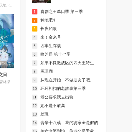
日本学生柾木天地（菊池正美 配音）在放学的路上，看见了一个发光物体从天空飞快的降落到了他的前方，他走上前去一看，发现了一个从外星球坠毁的太空飞船，里面有宇宙海盗魉呼（折笠爱 配音）和一路追赶捉拿她的银河警察九罗密美星（水谷优子 配音）。两个外太空的女孩子，没办法回去，只好留在了天地的家里。树雷星球收到了银河警察美星发去的求救信号，树雷星的大公主阿重霞（高田由美 配音）乘飞船来到地球查看情况。天地陪阿重霞参观地球，对天地一见钟情的魉呼因吃醋和阿重霞两人大战了一场，阿重霞的飞船被毁坏了，来找姐姐的砂沙美（横山智佐 配音）的飞船也出了状况，她们还要在地球住很长时间。接下来天地和她们还会经历哪些惊险与情感纠纷呢？她们还能回到她们的星球吗？
喜剧之王单口季 第三季
1
种地吧4
2
长夜如歌
3
来！金来号！
4
囚牢生存战
5
暗芝居 第十七季
6
如果不良激战区的四天王转生成了偶像团体？
7
TC中字
黑珊瑚
8
之日
从现在开始，不做朋友了吧。
9
在绿意盎然的森林深处，有一家名为“带刀烟火店”的烟花工厂，因小镇重新开发，该工厂被迫面临拆迁，带刀敬太郎已经在这里坚持了四年，代替失踪的父亲，专注于制作被称为“幻之烟花”的＜守破离＞，希望将其完成。另一边，住在东京的青梅竹马薰，因过去发生的一起事件离开了家乡，然而在拆迁最后期限的前一天，薰拜访了带刀家，两人再次相遇，并制定了一项令人震惊的计划以揭开失落烟花的秘密，而这一切的关键，竟是那美丽的蓝色颜料“花绿青”。
环环相扣的老故事第三季
10
老公要求我去出轨
11
她不是不敢离
12
差班
13
含辛十八载，我的婆家全是假的
14
美女老婆别怕，你老公是无敌天师
15