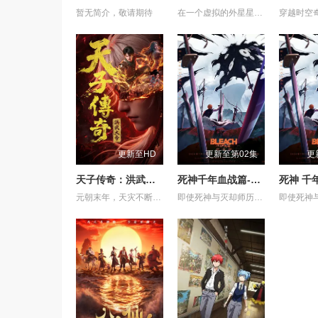
暂无简介，敬请期待
在一个虚拟的外星星球上，反击者是一个专业的商业机器人拳击运动员，他在不锈钢教练的培养下，击败了糖铁机器人，赢得了一次商业比赛
更新至HD
更新至第02集
更
天子传奇：洪武大帝
死神千年血战篇-祸进谭-
元朝末年，天灾不断，乱世动荡，汉人饱受异族压迫，天下苍生苦盼明主。上古神器天翔五灵突然现世，江湖传言 “得五灵者，得天下”。一时间，明教、白莲教等武林势力纷纷出动，争夺至宝。大元朝廷为稳固江山，派出精锐铁骑十三翼，一面残酷镇压反元义军，一面全力追查五灵下落。就在这风雨飘摇的乱世之中，一代新天子悄然崛起，一场席卷天下、改写王朝命运的夺鼎争霸，就此拉开序幕。
即使死神与灭却师历经千年的血战尽头，毁灭的未来已隐约可见── 王族特务·零番队迎击企图侵入灵王宫的友哈巴赫。 然而，灭却师之王及其亲卫队击溃了零番队壮烈的卍解，最终踏入灵王大内里。 从兵主部一兵卫手中接过守护灵王重任的黑崎一护等人， 却因友哈巴赫的诡计，使一护挥剑斩向了灵王。 灵王之死──意味着三界的崩溃。 各界出现&quot;扭曲&quot;，毁灭的预兆开始笼罩世界。 护廷十三队与残存的灭却师联手，向灵王宫进发。 但灵王宫已落入&quot;看不见的帝国&quot;之手，化身为&quot;真世界城&quot;。 亲卫队在那座仿佛嘲笑着死神们、耸立于天空的城中严阵以待。 护廷十三队与亲卫队在&quot;真世界城&quot;各处展开激战。 一护理解了雨龙的真正心意，作为互相信赖的同伴，再次坚定了守护世界的决心。 已成为超越&quot;全知全能&quot;存在的友哈巴赫。 赌上三界存亡的壮烈战斗，正迈向终局。 在混沌之祸前方等待的，是绝望还是希望──