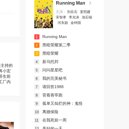
Running Man
主演：
刘在石
姜熙建
宋智孝
李光洙
池石镇
河东勋
金钟国
Running Man
1
黑暗荣耀第二季
2
黑暗荣耀
3
新乌托邦
4
授主持的
问问星星吧
5
将小宏
哥生前
我的完美秘书
6
工厂内
请回答1988
7
背着善宰跑
8
孤单又灿烂的神：鬼怪
9
离婚保险
10
在我死前一周
11
美好的一天
12