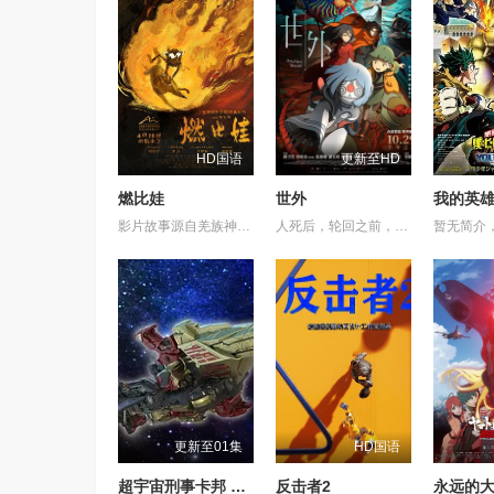
HD国语
更新至HD
燃比娃
世外
影片故事源自羌族神话，讲述了一只被人类抚养长大的猴子，追寻母亲阿勿巴吉（周迅 配音）的足迹，踏上神山探寻“温暖”之谜的旅程。他在“恐惧之兽”口中夺取火种，烈焰焚身，褪去毛发，涅槃成人。
人死后，轮回之前，亡魂会来到一处奇异之地——“世外”。灵守日复一日引领亡魂去投胎，直至一天，灵守小鬼遇上了不愿转世的小妹，让不懂人类情感的小鬼看到了不再一样的“世外”。 在带领小妹转世的路途上，小鬼揭示了她前世的遗憾，亦触发了难以逆转的诅咒——若小妹完全被忿恨支配，不论世外、人间，将与她一同灰飞烟灭…… 为了小妹，小鬼得到天女的允许，与武功高强的黑天踏上横跨千年的征途，纵然在路上危机四伏，他仍不惜多次舍身相救，只为了小妹能忘记过去的伤痛，并原谅自己，一身轻盈，走上轮回转世之路……
暂无简介
更新至01集
HD国语
超宇宙刑事卡邦 无限 外传
反击者2