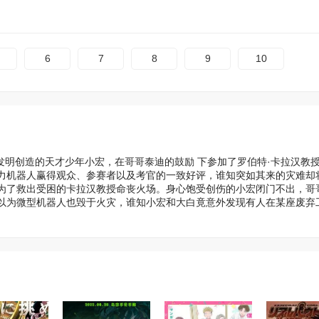
6
7
8
9
10
，热爱发明创造的天才少年小宏，在哥哥泰迪的鼓励 下参加了罗伯特·卡拉汉教
力机器人赢得观众、参赛者以及考官的一致好评，谁知突如其来的灾难却
为了救出受困的卡拉汉教授命丧火场。身心饱受创伤的小宏闭门不出，哥
以为微型机器人也毁于火灾，谁知小宏和大白竟意外发现有人在某座废弃