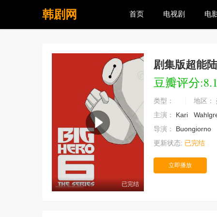
韩剧网
首页
电视剧
电
剧集版超能
豆瓣评分:8.
类型：
地区：
主演：
Kari
Wahlgr
导演：
Buongiorno
更新状态:
已完结
立即播放
已完结