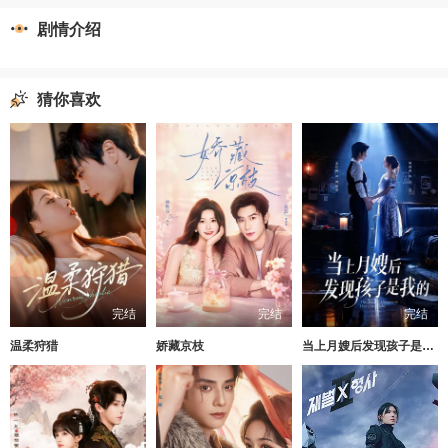
剧情介绍
猜你喜欢
完结
完结
完结
温柔狩猎
娇藏京枝
当上月嫂后发现孩子是我的