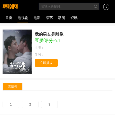
韩剧网
首页
电视剧
电影
综艺
动漫
资讯
我的男友是雕像
豆瓣评分:6.1
主演：
导演：
立即播放
已完结
高清云
1
2
3