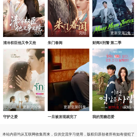
完结
完结
更新至第1集
清冷权臣他又争又抢
朱门春闺
财阀X刑警 第二季
更新至02集
更新至第01集
完结
守护之爱
一旦被发现就完了
我的荒糖恋爱
本站内容均从互联网收集而来，仅供交流学习使用，版权归原创者所有如有侵犯了