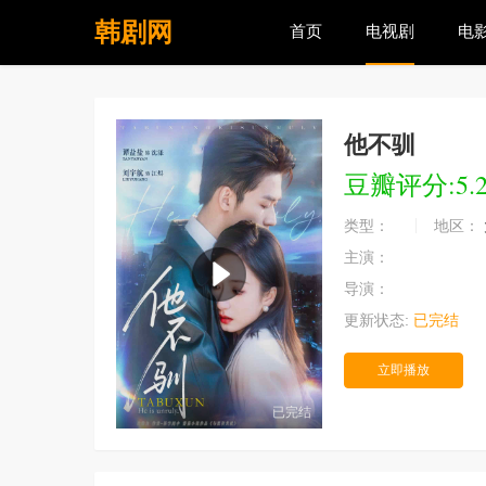
韩剧网
首页
电视剧
电
他不驯
豆瓣评分:5.
类型：
地区：
主演：
导演：
更新状态:
已完结
立即播放
已完结