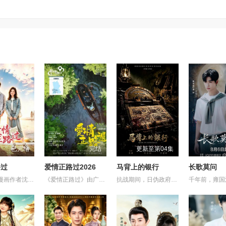
已完结
完结
更新至第04集
路过
爱情正路过2026
马背上的银行
长歌莫问
27岁社恐漫画作者沈筱兮遭遇创作危机与健康难题，身心陷入低谷，独自前往昆明开启告别之旅。途中她遇见热忱善良的彝族巴士司机木萨，春城美景、浓郁民族风情与木萨长久的陪伴，慢慢抚平她内心阴霾，唤醒创作灵感。她以二人相遇为蓝本创作漫画《爱情正路过》，在现实与笔下故事交织间完成自我救赎。剧集融合彝绣、扎染等云南非遗，聚焦心理困境、职业焦虑等现实话题，跳出俗套甜宠叙事，传递自愈重生的力量，入选“跟着微短剧去旅行”推荐剧目。
《爱情正路过》由广东局选送，岭南文化传媒（广东）有限公司出品，10分钟*12集，取景地为云南昆明滇池、海埂大坝等，讲述了两个性格迥异、生活经历不同的都市青年男女，在昆明旅行中彼此治愈与成长的爱情故事，展现了昆明文旅、非遗、少数民族文化等元素。
抗战期间，日伪政府强行推广、使用由“中国准备银行”发行的伪钞货币。根据党中央指示，高景波、徐邵梁、孙希光和黄鹰等人开始筹备建立冀南银行，手艺人张宝田在共产党人的感召下承担起印刷冀南币的使命。1939年，冀南银行正式宣布成立，此后不断遭受到日军和国民党反动派的阻挠镇压和围剿，邢台人民为了保护冀南银行付出了英勇牺牲。冀南银行的同志们在邢台人民的帮助下一次次瓦解了日军的阴谋，他们用生命保护银行资产，在烽火硝烟中坚持开展业务，在这场金融战争中取得了胜利。