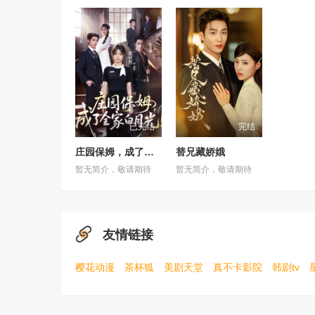
已完结
完结
庄园保姆，成了全家白月光
替兄藏娇娥
暂无简介，敬请期待
暂无简介，敬请期待
友情链接
樱花动漫
茶杯狐
美剧天堂
真不卡影院
韩剧tv