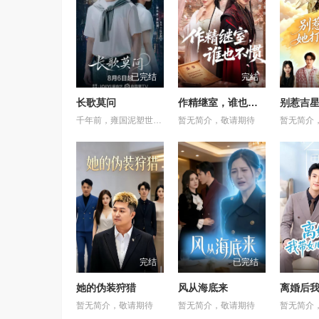
已完结
完结
长歌莫问
作精继室，谁也不惯
千年前，雍国泥塑世家楚门因进贡的“十二生肖”离奇流血炸裂，惨遭满门流放，楚父以死鸣冤。楚家大小姐楚梓鸢带着滔天恨意，在屠刀落地的瞬间，灵魂跨越千年，附身到了与她容貌一模一样的女大学生——楚长歌的身上。命运的齿轮再次转动... &nbsp; &nbsp; &nbsp; &nbsp; &nbsp; &nbsp; &nbsp; &nbsp; &nbsp; &nbsp; &nbsp; &nbsp; &nbsp; &nbsp; &nbsp; &nbsp; &nbsp; &nbsp; &nbsp; &nbsp; &nbsp; &nbsp; &nbsp; &nbsp; &nbsp; &nbsp; &nbsp; &nbsp; &nbsp; &nbsp; &nbsp; &nbsp; &nbsp; &nbsp; &nbsp; 重生后，她惊觉现任男友陈莫问竟与前世仇人南辰面貌如一。面对这张令她切齿又心动的“仇人脸”，楚梓鸢在复仇执念与现实温情间反复横跳，与陈莫问展开了一段亦敌亦友、极限拉扯的宿命羁绊。 &nbsp; &nbsp; &nbsp; &nbsp; &nbsp; &nbsp; &nbsp; &nbsp; &nbsp; &nbsp; &nbsp; &nbsp; &nbsp; &nbsp; &nbsp; &nbsp; &nbsp; &nbsp; &nbsp; &nbsp; &nbsp; &nbsp; &nbsp; &nbsp; &nbsp; &nbsp; &nbsp; &nbsp; &nbsp; &nbsp; &nbsp; &nbsp; &nbsp; &nbsp; &nbsp; 与此同时，围绕楚门遗作“泥塑坐虎”的夺宝大战爆发，各方势力意图夺取其中暗藏的密集《天工开物》。在阴谋环伺的全国泥塑大赛中，面对对手的投毒陷害与技术封锁，楚长歌与陈莫问最终放下成见，携手破局。他们利用硬核化学原理强势拆穿延续千年的“流血”骗局，在惊险的博弈中不仅守护了家族命脉，更揭开了当年背叛背后的深情真相。最终，这份执念化为大爱，楚门非遗技艺在两人的共同守护下，跨越千年焕发出全新生机。
暂无简介，敬请期待
暂无简介
完结
已完结
她的伪装狩猎
风从海底来
暂无简介，敬请期待
暂无简介，敬请期待
暂无简介