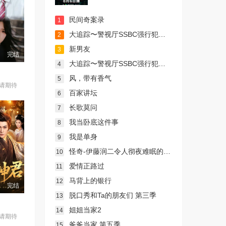
民间奇案录
1
大追踪〜警视厅SSBC强行犯系〜 第二季
2
新男友
3
完结
大追踪〜警视厅SSBC强行犯系〜第二季
4
风，带有香气
5
请期待
百家讲坛
6
长歌莫问
7
我当卧底这件事
8
我是单身
9
怪奇-伊藤润二令人彻夜难眠的奇异故事－
10
爱情正路过
11
马背上的银行
12
完结
脱口秀和Ta的朋友们 第三季
13
姐姐当家2
14
请期待
爸爸当家 第五季
15