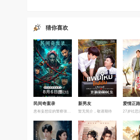
猜你喜欢
已完结
更新至第01集
民间奇案录
新男友
爱情正
患有妄想症的警察张天盛遇上一起离奇的神像杀人事件，勘案过程中，牵引出“婴胎报仇”，“娘娘索命”等一连串妖异事件，张天盛虽被种种诡怪幻象阻碍，却坚信这是藏在迷信后的人为诡计，勇于向封建传统宣战，敢于破除流传已久的迷信糟粕，最终，在战胜妄想症的同时，成功还原真相，伸张正义。
暂无简介，敬请期待