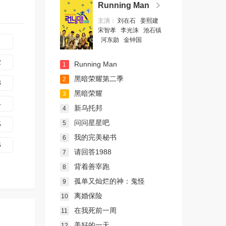
Running Man
主演：
刘在石
姜熙建
宋智孝
李光洙
池石镇
河东勋
金钟国
1
2
Running Man
1
黑暗荣耀第二季
2
3
黑暗荣耀
3
4
新乌托邦
4
问问星星吧
5
5
我的完美秘书
6
6
请回答1988
7
背着善宰跑
8
孤单又灿烂的神：鬼怪
9
离婚保险
10
在我死前一周
11
美好的一天
12