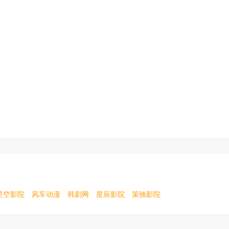
星空影院
风车动漫
韩剧网
星辰影院
策驰影院