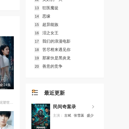
狂医魔徒
13
恶缘
14
超异能族
15
泪之女王
16
我们的浪漫电影
17
苦尽柑来遇见你
18
那家伙是黑炎龙
19
善意的竞争
20
全24集
最近更新
千年前，雍国泥塑世家楚门因进贡的“十二生肖”离奇流血炸裂，惨遭满门流放，楚父以死鸣冤。楚家大小姐楚梓鸢带着滔天恨意，在屠刀落地的瞬间，灵魂跨越千年，附身到了与她容貌一模一样的女大学生——楚长歌的身上。命运的齿轮再次转动... 重生后，她惊觉现任男友陈莫问竟与前世仇人南辰面貌如一。面对这张令她切齿又心动的“仇人脸”，楚梓鸢在复仇执念与现实温情间反复横跳，与陈莫问展开了一段亦敌亦友、极限拉扯的宿命羁绊。 与此同时，围绕楚门遗作“泥塑坐虎”的夺宝大战爆发，各方势力意图夺取其中暗藏的密集《天工开物》。在阴谋环伺的全国泥塑大赛中，面对对手的投毒陷害与技术封锁，楚长歌与陈莫问最终放下成见，携手破局。他们利用硬核化学原理强势拆穿延续千年的“流血”骗局，在惊险的博弈中不仅守护了家族命脉，更揭开了当年背叛背后的深情真相。最终，这份执念化为大爱，楚门非遗技艺在两人的共同守护下，跨越千年焕发出全新生机。
民间奇案录
主演：
古斌
张雪菡
盛少