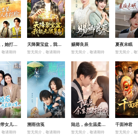
完结
完结
完结
别惹吉星，她打人专打脸
天降聚宝盆，我能无限复制
赐卿良辰
夏夜未眠
，敬请期待
暂无简介，敬请期待
暂无简介，敬请期待
暂无简介，敬
完结
完结
完结
离婚后我带女儿开启新人生
溯雨信笺
陆总，余生温柔予我
千面神君
，敬请期待
暂无简介，敬请期待
暂无简介，敬请期待
暂无简介，敬