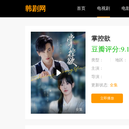
韩剧网
首页
电视剧
电
掌控欲
豆瓣评分:9.
类型：
地区：
主演：
导演：
更新状态:
全集
立即播放
全集