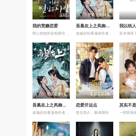
完结
更新至第06集
我的荒糖恋爱
吾凰在上之凤御四方
我以纸
野心勃勃的女检察官高恩世（贺营 饰）意外失忆，住进拳击教练张泰河（丁海寅 饰）家中，对方还自称是她的男友。这段剪不断理还乱的棘手关系，能发展成一段真爱吗？
改编自快看漫画作者嗷小泽的独家连载漫画《吾凰在上》。 现代少女奚圆（姜贞羽 饰）因意外踏入玄机界，继而卷入虎云国内乱的漩涡，身陷重重危机，而在一次次险象环生中，奚圆的真实身份逐渐浮出水面，她体内的凤凰神力也在机缘巧合下被激发觉醒。肩负整个玄机界安危的奚圆将个人的生死抛之脑后挺身而出，勇敢地向至高的神律挑战，并最终凭借自身的聪慧与坚韧守护了玄机界的苍生。
更新至第6集
更新至第1集
吾凰在上之凤御四方
恋爱开运点
其实不
改编自快看漫画作者嗷小泽的独家连载漫画《吾凰在上》。 现代少女奚圆（姜贞羽 饰）因意外踏入玄机界，继而卷入虎云国内乱的漩涡，身陷重重危机，而在一次次险象环生中，奚圆的真实身份逐渐浮出水面，她体内的凤凰神力也在机缘巧合下被激发觉醒。肩负整个玄机界安危的奚圆将个人的生死抛之脑后挺身而出，勇敢地向至高的神律挑战，并最终凭借自身的聪慧与坚韧守护了玄机界的苍生。
暂无简介，敬请期待