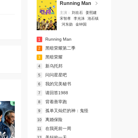
Running Man
主演：
刘在石
姜熙建
宋智孝
李光洙
池石镇
河东勋
金钟国
Running Man
1
黑暗荣耀第二季
2
黑暗荣耀
3
新乌托邦
4
问问星星吧
5
我的完美秘书
6
请回答1988
7
背着善宰跑
8
孤单又灿烂的神：鬼怪
9
离婚保险
10
在我死前一周
11
美好的一天
12