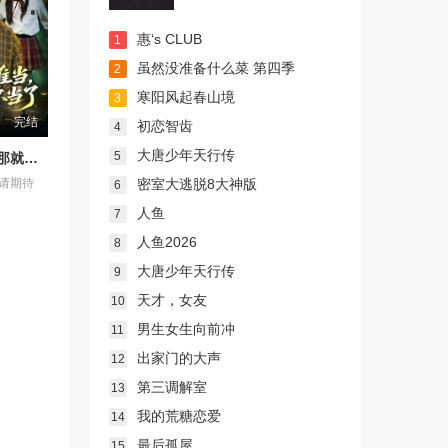
惠‘s CLUB
1
虽然没准备什么菜 第四季
2
寒阳风起春山境
3
完结
初恋智齿
4
大唐少年天行传
5
好人难当，那就不当了
密室大逃脱8大神版
请期待
6
人鱼
7
人鱼2026
8
大唐少年天行传
9
天才，女友
10
男生女生向前冲
11
出家门的大声
12
第三调解室
13
我的荒糖恋爱
14
最后孤屋
15