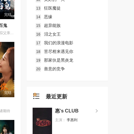
狂医魔徒
13
完结
恶缘
14
超异能族
百鬼
15
苏木继承了失踪父亲留下的白事馆，本想低调扎纸维生，却因一具流血的新娘纸人卷入了一场跨越十年的惊天阴谋。这纸人身上，竟贴着父亲消失前的绝命符箓。为了寻找父亲，苏木手持家传罗盘，独闯古镇鬼婚宴，掌扇招魂神棍。深陷租界纸域大楼，反杀吸血资本家。最终踏入生人勿近的封门村，揭开百人活尸背后的血泪冤案。随着三块罗盘碎片合一，当年的背叛者，父亲的结拜兄弟王叔现身夺宝。王叔布下万怨噬魂阵，欲将苏木炼成杀戮傀儡。生死关头，苏木觉醒苏家至高血脉，融合父亲残魂，引九霄神雷荡平邪祟。你以为苏家扎的是纸，不，扎的是这世间的公道。从此，苏木手持罗盘，行走阴阳，开启了一段热血又诡异的捉鬼传奇。
泪之女王
16
我们的浪漫电影
17
苦尽柑来遇见你
18
那家伙是黑炎龙
19
善意的竞争
20
完结
最近更新
惠‘s CLUB
请期待
主演：
李惠利