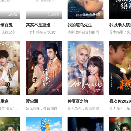
已完结
已完结
更新至04集
人镇百鬼
其实不是重逢
我的鸵鸟先生
我以纸人镇
苏木继承了失踪父亲留下的白事馆，本想低调扎纸维生，却因一具流血的新娘纸人卷入了一场跨越十年的惊天阴谋。这纸人身上，竟贴着父亲消失前的绝命符箓。为了寻找父亲，苏木手持家传罗盘，独闯古镇鬼婚宴，掌扇招魂神棍。深陷租界纸域大楼，反杀吸血资本家。最终踏入生人勿近的封门村，揭开百人活尸背后的血泪冤案。随着三块罗盘碎片合一，当年的背叛者，父亲的结拜兄弟王叔现身夺宝。王叔布下万怨噬魂阵，欲将苏木炼成杀戮傀儡。生死关头，苏木觉醒苏家至高血脉，融合父亲残魂，引九霄神雷荡平邪祟。你以为苏家扎的是纸，不，扎的是这世间的公道。从此，苏木手持罗盘，行走阴阳，开启了一段热血又诡异的捉鬼传奇。
一群怀揣各自“失意”的年轻人，在沿海小城南安相遇相知，他们决心各展所长创办旅行社。他们以当地的特色人文与美食为引，用真诚与创意打动游客。尽管在创业路上笑料百出，但他们也渐渐褪去青涩，逐渐打响“成功旅行社”的品牌。从“冤家”互怼到甜蜜携手，“成功小分队”不仅在南安扎根了事业，更收获了惺惺相惜的友情与双向奔赴的爱情。
本剧改编自含胭的同名小说，讲述了邻家女孩庞倩（苏晓彤 饰）与童年时因一场意外落下身体残缺的少年顾铭夕（何洛洛 饰）的成长印记与深深联结。两人在命运波折中相互救赎、彼此成长，最终通过一本漫画《我的螃蟹小姐》，揭开埋藏多年的深情。
完结
完结
完结
是重逢
渡尘渊
仲夏夜之吻
喜欢你2026
一群怀揣各自“失意”的年轻人，在沿海小城南安相遇相知，他们决心各展所长创办旅行社。他们以当地的特色人文与美食为引，用真诚与创意打动游客。尽管在创业路上笑料百出，但他们也渐渐褪去青涩，逐渐打响“成功旅行社”的品牌。从“冤家”互怼到甜蜜携手，“成功小分队”不仅在南安扎根了事业，更收获了惺惺相惜的友情与双向奔赴的爱情。
暂无简介，敬请期待
暂无简介，敬请期待
暂无简介，敬