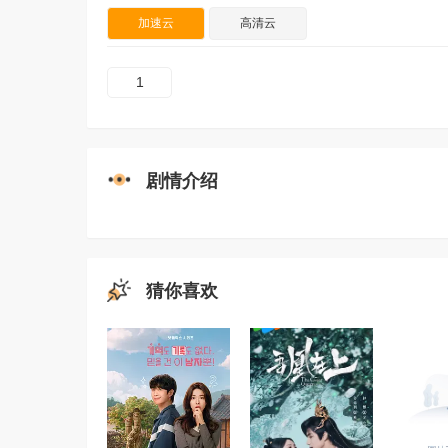
加速云
高清云
1
剧情介绍
猜你喜欢