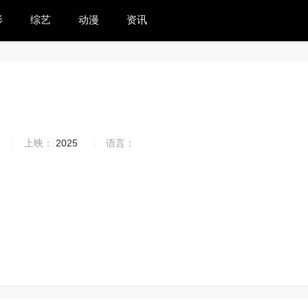
影
综艺
动漫
资讯
1
上映：
2025
语言：