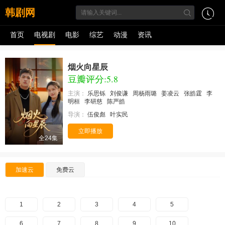
韩剧网
首页
电视剧
电影
综艺
动漫
资讯
烟火向星辰
豆瓣评分:5.8
主演：
乐思铄
刘俊谦
周杨雨璐
姜凌云
张皓霆
李
明桓
李研慈
陈严皓
导演：
伍俊彪
叶实民
立即播放
全24集
加速云
免费云
1
2
3
4
5
6
7
8
9
10