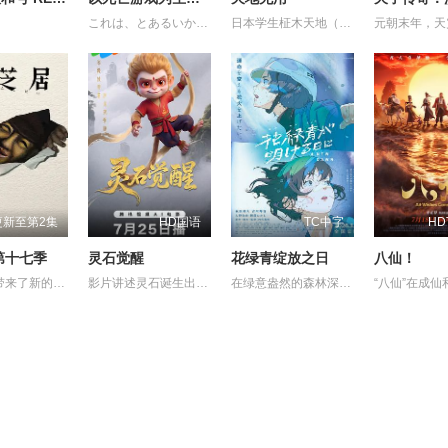
これは、とあるいかれた世界の話。 プレイヤーネーム 幽鬼 職業 殺人ゲームのプロフェッショナル。 プレイヤーの生存率が極端に減少するジンクス 三十の壁 を乗り越え、 幽鬼は歩き続ける。 死が隣り合わせのゲーム。続いて挑むは絶海の孤島。 そこに集められたのは8人のプレイヤー。幽鬼が見知った熟練者も、 中にはいた。 ゲーム クラウディビーチ 。 壁を越えた先には、壁を越えた人しかいない。 彼女は今日も、死亡遊戯で飯を食う。
日本学生柾木天地（菊池正美 配音）在放学的路上，看见了一个发光物体从天空飞快的降落到了他的前方，他走上前去一看，发现了一个从外星球坠毁的太空飞船，里面有宇宙海盗魉呼（折笠爱 配音）和一路追赶捉拿她的银河警察九罗密美星（水谷优子 配音）。两个外太空的女孩子，没办法回去，只好留在了天地的家里。树雷星球收到了银河警察美星发去的求救信号，树雷星的大公主阿重霞（高田由美 配音）乘飞船来到地球查看情况。天地陪阿重霞参观地球，对天地一见钟情的魉呼因吃醋和阿重霞两人大战了一场，阿重霞的飞船被毁坏了，来找姐姐的砂沙美（横山智佐 配音）的飞船也出了状况，她们还要在地球住很长时间。接下来天地和她们还会经历哪些惊险与情感纠纷呢？她们还能回到她们的星球吗？
更新至第2集
HD国语
TC中字
HD
第十七季
灵石觉醒
花绿青绽放之日
八仙！
这一次也带来了新的主题与新的恐怖演出，充满了令人脊背发凉的故事。负责演唱片尾主题曲的二人歌谣组合“风轮”也会以声优的身份参加，成为本季的一大亮点。 又出现在孩子们面前的令人毛骨悚然的纸芝居艺人大叔，这次带来的令人身心冻结的恐怖纸芝居，主题是“决”。描绘着与“决”相关的奇妙都市传说，以及遭遇了谁都没有见过的怪奇现象的人们的身姿的壮烈故事被编织了出来。
影片讲述灵石诞生出的石灵儿，被石矶娘娘收养。哪吒误伤石矶徒弟，太乙真人偏袒哪吒，锁住石矶。石灵儿为救母学艺，却卷入太白金星的阴谋。最终石灵儿自我觉醒，和族人同心协力打破天罗地网，拯救族人的英雄之旅。
在绿意盎然的森林深处，有一家名为“带刀烟火店”的烟花工厂，因小镇重新开发，该工厂被迫面临拆迁，带刀敬太郎已经在这里坚持了四年，代替失踪的父亲，专注于制作被称为“幻之烟花”的＜守破离＞，希望将其完成。另一边，住在东京的青梅竹马薰，因过去发生的一起事件离开了家乡，然而在拆迁最后期限的前一天，薰拜访了带刀家，两人再次相遇，并制定了一项令人震惊的计划以揭开失落烟花的秘密，而这一切的关键，竟是那美丽的蓝色颜料“花绿青”。