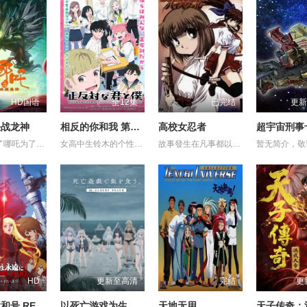
HD国语
全12集
已完结
更新
决战龙神
相反的你和我 第一季
高校女忍者
影片讲述了哪吒为了救出活祭的小孩，杀死龙三太子。因而惹怒了龙神，被龙神所伤，断掉一臂。最终在太乙真人的帮助下，塑莲藕手臂，提升“离火印”实力，最终击败龙神，拯救陈塘关，战胜邪恶的故事。 (电审动字[2021]第20号)
女高中生铃木的个性开朗、交友甚广、擅长察言观色，是班上的中心人物之一，她喜欢的对象是坐在自己隔壁的男同学谷，而谷的个性与铃木恰恰相反，他内敛沉稳、有主见、待人一视同仁。铃木一直无法鼓起勇气告白，直到某日一个偶然机会，两人放学回家时走在同一条路上，并因此牵起了手。之后两人相互倾诉对彼此的好感，并开始交往，而同学们虽然感到讶异，但也都很支持两人的恋情。
故事發生在凡事都以決鬥解決的大門高中。就讀大門高中的怪怪女生御劍涼子，是個熱愛武士道，劍術高超的時代劇迷，更是解決校內麻煩「K FIGHT」決鬥制度的冠軍！ 某天在御劍涼子面前突然出現了一個神秘巫女，涼子並因此被召喚進入異次元空間，和那裡的妖魔獸展開戰鬥！究竟現實世界與異次元空間有什麼關係？陸續登場的謎樣角色，又將為涼子帶來什麼遭遇呢？現在，戰鬥的鐘聲即將為御劍涼子響起！
暂无简介，敬
HD
更新至高清
完结
更
永远的大和号 REBEL3199 第六章 碧蓝迷宫
以死亡游戏为生。44:CLOUDY BEACH
天地无用