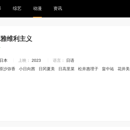
影
综艺
动漫
资讯
基雅维利主义
7
日本
上映：
2023
语言：
日语
原沙弥香
小日向茜
日冈夏美
日高里菜
松井惠理子
畠中祐
花井