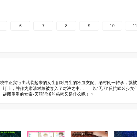
6
7
8
9
10
1
其校中正实行由武装起来的女生们对男生的冷血支配。纳村刚一转学，就
」盯上，并作为肃清对象被卷入了对决之中… 以“无刀”反抗武装少女
谜团重重的女帝·天羽斩斩的秘密又是什么呢！？