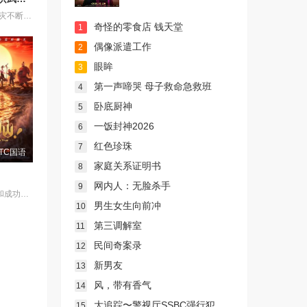
元朝末年，天灾不断，乱世动荡，汉人饱受异族压迫，天下苍生苦盼明主。上古神器天翔五灵突然现世，江湖传言 “得五灵者，得天下”。一时间，明教、白莲教等武林势力纷纷出动，争夺至宝。大元朝廷为稳固江山，派出精锐铁骑十三翼，一面残酷镇压反元义军，一面全力追查五灵下落。就在这风雨飘摇的乱世之中，一代新天子悄然崛起，一场席卷天下、改写王朝命运的夺鼎争霸，就此拉开序幕。
奇怪的零食店 钱天堂
1
偶像派遣工作
2
眼眸
3
第一声啼哭 母子救命急救班
4
卧底厨神
5
一饭封神2026
6
红色珍珠
7
TC国语
家庭关系证明书
8
网内人：无脸杀手
9
“八仙”在成仙和成功之间选择了“成团”，在搞钱和搞事业之间选择了“搞事情”？！吕洞宾、钟离权带队，集结何仙姑、铁拐李、韩湘子、曹国舅、蓝采和与张果老，八个身份各异的凡人因不同机缘稀里糊涂凑在了蓬莱仙境，有人临时起意有人开团秒跟，开起道观过足了“神仙”瘾！面对蓬莱百姓主打一个“有求必应”，草台班子的外壳下却暗藏着“瞒天过海”的胆识。怎料一个惊天阴谋正悄咪咪朝他们砸过来，这场啼笑皆非的奇幻之旅，最终会走向何处呢？ 影片以家喻户晓的传统民间故事“八仙过海”为灵感进行创作。
男生女生向前冲
10
第三调解室
11
民间奇案录
12
新男友
13
风，带有香气
14
大追踪〜警视厅SSBC强行犯系〜 第二季
15