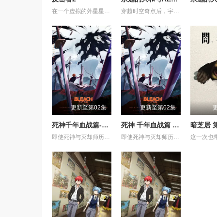
在一个虚拟的外星星球上，反击者是一个专业的商业机器人拳击运动员，他在不锈钢教练的培养下，击败了糖铁机器人，赢得了一次商业比赛
穿越时空奇点后，宇宙战舰大和号抵达了一个全新的世界。这里并非未来，而是2026年的东京。远在加米拉斯战争爆发之前。一个未受行星核弹摧残的古老地球。如果大和号在这个时代驶向加米拉斯星球，未来或许会被改变。德萨里姆试图实现的“历史篡改”——土门龙介也面临着同样的诱惑。人类被德萨里姆改造的未来，以及战争本身的历史，或许都会消失。宇宙战舰大和号——以及他们自身——也将不复存在。然而，和平将会留存。一个阻止悲剧发生的绝望愿望。在莎夏猩红双眼的注视下，大和号化作一艘漆黑的战舰。在它留下的痕迹尽头，等待着它的是什么？
更新至第02集
更新至第02集
死神千年血战篇-祸进谭-
死神 千年血战篇 -祸进谭-
暗芝居 
即使死神与灭却师历经千年的血战尽头，毁灭的未来已隐约可见── 王族特务·零番队迎击企图侵入灵王宫的友哈巴赫。 然而，灭却师之王及其亲卫队击溃了零番队壮烈的卍解，最终踏入灵王大内里。 从兵主部一兵卫手中接过守护灵王重任的黑崎一护等人， 却因友哈巴赫的诡计，使一护挥剑斩向了灵王。 灵王之死──意味着三界的崩溃。 各界出现&quot;扭曲&quot;，毁灭的预兆开始笼罩世界。 护廷十三队与残存的灭却师联手，向灵王宫进发。 但灵王宫已落入&quot;看不见的帝国&quot;之手，化身为&quot;真世界城&quot;。 亲卫队在那座仿佛嘲笑着死神们、耸立于天空的城中严阵以待。 护廷十三队与亲卫队在&quot;真世界城&quot;各处展开激战。 一护理解了雨龙的真正心意，作为互相信赖的同伴，再次坚定了守护世界的决心。 已成为超越&quot;全知全能&quot;存在的友哈巴赫。 赌上三界存亡的壮烈战斗，正迈向终局。 在混沌之祸前方等待的，是绝望还是希望──
即使死神与灭却师历经千年的血战尽头，毁灭的未来已隐约可见── 王族特务·零番队迎击企图侵入灵王宫的友哈巴赫。 然而，灭却师之王及其亲卫队击溃了零番队壮烈的卍解，最终踏入灵王大内里。 从兵主部一兵卫手中接过守护灵王重任的黑崎一护等人， 却因友哈巴赫的诡计，使一护挥剑斩向了灵王。 灵王之死──意味着三界的崩溃。 各界出现"扭曲"，毁灭的预兆开始笼罩世界。 护廷十三队与残存的灭却师联手，向灵王宫进发。 但灵王宫已落入"看不见的帝国"之手，化身为"真世界城"。 亲卫队在那座仿佛嘲笑着死神们、耸立于天空的城中严阵以待。 护廷十三队与亲卫队在"真世界城"各处展开激战。 一护理解了雨龙的真正心意，作为互相信赖的同伴，再次坚定了守护世界的决心。 已成为超越"全知全能"存在的友哈巴赫。 赌上三界存亡的壮烈战斗，正迈向终局。 在混沌之祸前方等待的，是绝望还是希望──