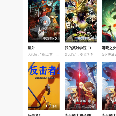
更新至HD
更新至01集
世外
我的英雄学院 FINAL SEASON 特别篇
哪吒之
人死后，轮回之前，亡魂会来到一处奇异之地——“世外”。灵守日复一日引领亡魂去投胎，直至一天，灵守小鬼遇上了不愿转世的小妹，让不懂人类情感的小鬼看到了不再一样的“世外”。 在带领小妹转世的路途上，小鬼揭示了她前世的遗憾，亦触发了难以逆转的诅咒——若小妹完全被忿恨支配，不论世外、人间，将与她一同灰飞烟灭…… 为了小妹，小鬼得到天女的允许，与武功高强的黑天踏上横跨千年的征途，纵然在路上危机四伏，他仍不惜多次舍身相救，只为了小妹能忘记过去的伤痛，并原谅自己，一身轻盈，走上轮回转世之路……
暂无简介，敬请期待
HD国语
已完结
反击者2
永远的大和号REBEL3199第六章碧蓝迷宫