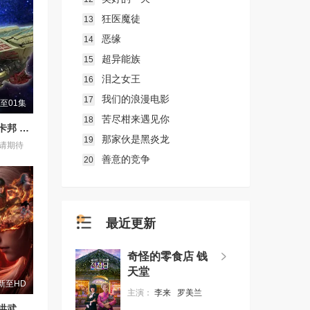
狂医魔徒
13
恶缘
14
超异能族
15
泪之女王
16
我们的浪漫电影
17
至01集
苦尽柑来遇见你
18
超宇宙刑事卡邦 无限 外传
那家伙是黑炎龙
19
请期待
善意的竞争
20
最近更新
奇怪的零食店 钱
天堂
新至HD
主演：
李来
罗美兰
天子传奇：洪武大帝