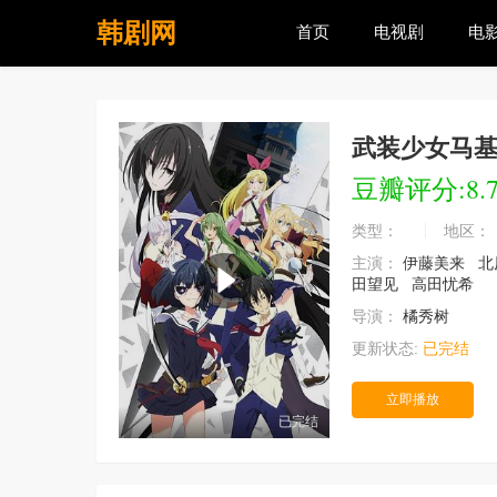
韩剧网
首页
电视剧
电
武装少女马
豆瓣评分:8.
类型：
地区：
主演：
伊藤美来
北
田望见
高田忧希
导演：
橘秀树
更新状态:
已完结
立即播放
已完结