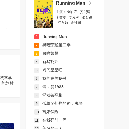
Running Man
主演：
刘在石
姜熙建
宋智孝
李光洙
池石镇
河东勋
金钟国
1
Running Man
1
黑暗荣耀第二季
2
黑暗荣耀
3
新乌托邦
4
问问星星吧
5
被统率学
我的完美秘书
6
们的纳村
请回答1988
7
背着善宰跑
8
孤单又灿烂的神：鬼怪
9
离婚保险
10
在我死前一周
11
美好的一天
12