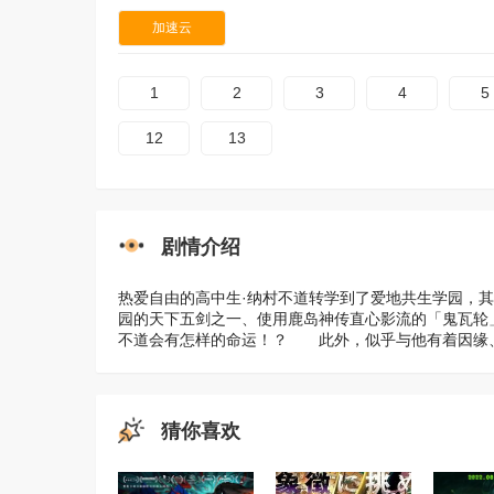
加速云
1
2
3
4
5
12
13
剧情介绍
热爱自由的高中生·纳村不道转学到了爱地共生学园，
园的天下五剑之一、使用鹿岛神传直心影流的「鬼瓦轮
不道会有怎样的命运！？ 此外，似乎与他有着因缘、
猜你喜欢