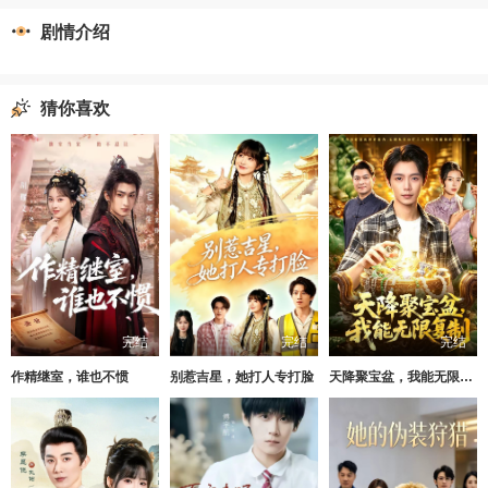
剧情介绍
猜你喜欢
完结
完结
完结
作精继室，谁也不惯
别惹吉星，她打人专打脸
天降聚宝盆，我能无限复制