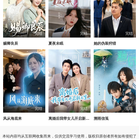
完结
完结
完结
赐卿良辰
夏夜未眠
她的伪装狩猎
完结
完结
完结
风从海底来
离婚后我带女儿开启新人生
溯雨信笺
本站内容均从互联网收集而来，仅供交流学习使用，版权归原创者所有如有侵犯了