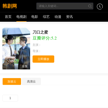
韩剧网
首页
电视剧
电影
综艺
动漫
资讯
刀口之蜜
豆瓣评分:5.2
主演：
导演：
立即播放
全集
加速云
高清云
1